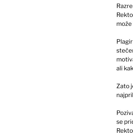
Razreš
Rektor
može 
Plagi
stečen
motiva
ali ka
Zato 
najpri
Poziv
se pri
Rekto