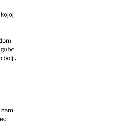
 kojoj
radom
i gube
 bolji,
a nam
red