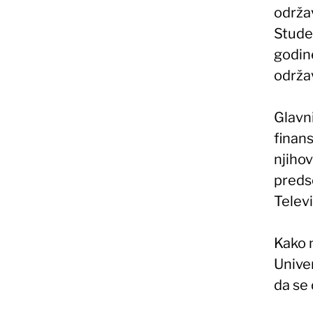
održav
Stude
godine
održa
Glavni
finans
njiho
preds
Televi
Kako m
Unive
da se