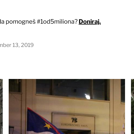
 da pomogneš #1od5miliona?
Doniraj.
mber 13, 2019