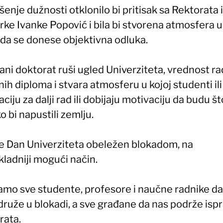
enje dužnosti otklonilo bi pritisak sa Rektorata i
ke Ivanke Popović i bila bi stvorena atmosfera u
da se donese objektivna odluka.
rani doktorat ruši ugled Univerziteta, vrednost 
ih diploma i stvara atmosferu u kojoj studenti il
ciju za dalji rad ili dobijaju motivaciju da budu što
ko bi napustili zemlju.
je Dan Univerziteta obeležen blokadom, na
kladniji mogući način.
amo sve studente, profesore i naučne radnike d
druže u blokadi, a sve građane da nas podrže isp
rata.