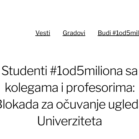
Vesti
Gradovi
Budi #1od5mil
Studenti #1od5miliona sa
kolegama i profesorima:
lokada za očuvanje ugle
Univerziteta