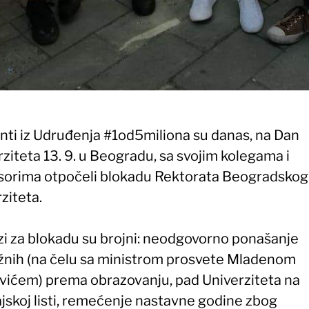
nti iz Udruđenja #1od5miliona su danas, na Dan
ziteta 13. 9. u Beogradu, sa svojim kolegama i
sorima otpočeli blokadu Rektorata Beogradskog
ziteta.
zi za blokadu su brojni: neodgovorno ponašanje
žnih (na čelu sa ministrom prosvete Mladenom
vićem) prema obrazovanju, pad Univerziteta na
jskoj listi, remećenje nastavne godine zbog