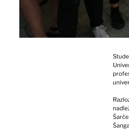
Stude
Univer
profe
univer
Razlo
nadle
Šarče
Šanga