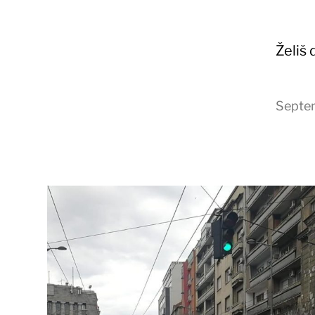
Želiš
Septe