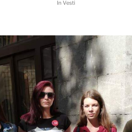
In
Vesti