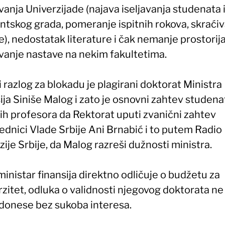
anja Univerzijade (najava iseljavanja studenata 
ntskog grada, pomeranje ispitnih rokova, skraći
), nedostatak literature i čak nemanje prostorija
vanje nastave na nekim fakultetima.
 razlog za blokadu je plagirani doktorat Ministra
ija Siniše Malog i zato je osnovni zahtev studenat
vih profesora da Rektorat uputi zvanični zahtev
ednici Vlade Srbije Ani Brnabić i to putem Radio
zije Srbije, da Malog razreši dužnosti ministra.
inistar finansija direktno odličuje o budžetu za
rzitet, odluka o validnosti njegovog doktorata n
 donese bez sukoba interesa.