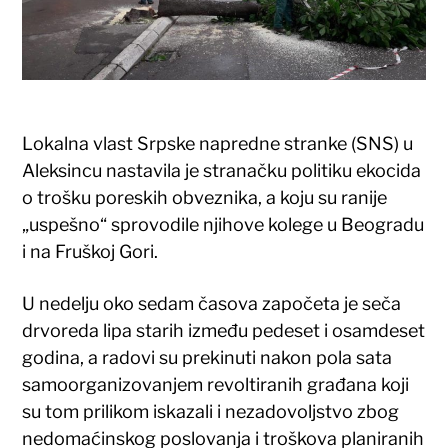
Lokalna vlast Srpske napredne stranke (SNS) u
Aleksincu nastavila je stranačku politiku ekocida
o trošku poreskih obveznika, a koju su ranije
„uspešno“ sprovodile njihove kolege u Beogradu
i na Fruškoj Gori.
U nedelju oko sedam časova započeta je seča
drvoreda lipa starih između pedeset i osamdeset
godina, a radovi su prekinuti nakon pola sata
samoorganizovanjem revoltiranih građana koji
su tom prilikom iskazali i nezadovoljstvo zbog
nedomaćinskog poslovanja i troškova planiranih