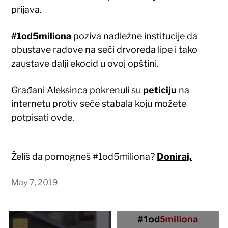
prijava.
#1od5miliona
poziva nadležne institucije da
obustave radove na seči drvoreda lipe i tako
zaustave dalji ekocid u ovoj opštini.
Građani Aleksinca pokrenuli su
peticiju
na
internetu protiv seče stabala koju možete
potpisati ovde.
Želiš da pomogneš #1od5miliona?
Doniraj.
May 7, 2019