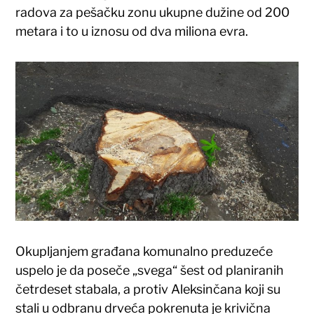
radova za pešačku zonu ukupne dužine od 200
metara i to u iznosu od dva miliona evra.
Okupljanjem građana komunalno preduzeće
uspelo je da poseče „svega“ šest od planiranih
četrdeset stabala, a protiv Aleksinčana koji su
stali u odbranu drveća pokrenuta je krivična