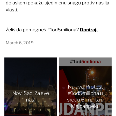
dolaskom pokažu ujedinjenu snagu protiv nasilja
vlasti.
Želiš da pomogneš #1od5miliona?
Doniraj.
March 6, 2019
Najava: Protest
Novi Sad: Za sve
#1od5miliona u
nas!
sredu 6. marta u
Majdanpeku