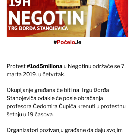
Protest
#1od5miliona
u Negotinu održaće se 7.
marta 2019. u četvrtak.
Okupljanje građana će biti na Trgu Đorđa
Stanojevića odakle će posle obraćanja
profesora Čedomira Čupića krenuti u protestnu
šetnju u 19 časova.
Organizatori pozivanju građane da daju svojim