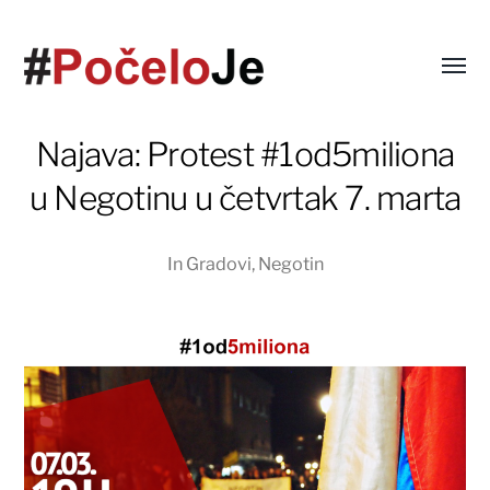
Najava: Protest #1od5miliona
u Negotinu u četvrtak 7. marta
In
Gradovi
,
Negotin