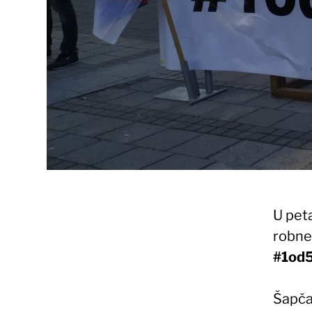
U pet
robne 
#1od5
Šapčan