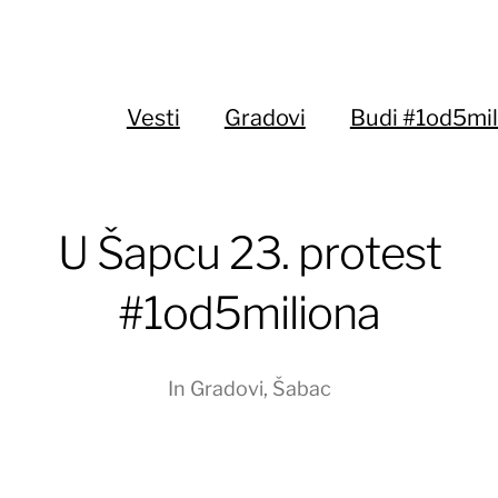
Vesti
Gradovi
Budi #1od5mil
U Šapcu 23. protest
#1od5miliona
In
Gradovi
,
Šabac