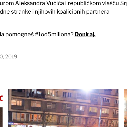
turom Aleksandra Vučića i republičkom vlašću S
ne stranke i njihovih koalicionih partnera.
 da pomogneš #1od5miliona?
Doniraj.
0, 2019