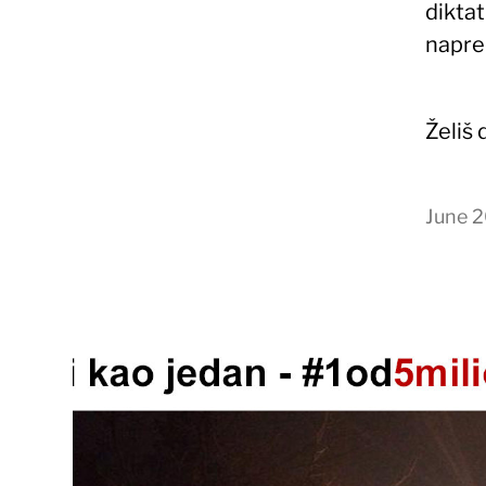
dikta
napred
Želiš
June 2