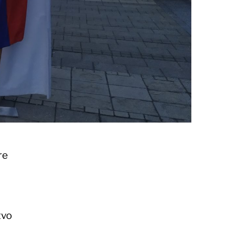
re
tvo