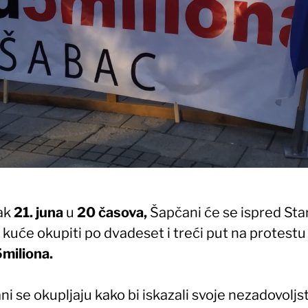
ak
21. juna
u
20 časova,
Šapčani će se ispred Sta
kuće okupiti po dvadeset i treći put na protestu
miliona.
i se okupljaju kako bi iskazali svoje nezadovoljs