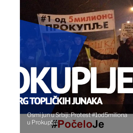
Osmi jun u Srbiji: Protest #1od5miliona
u Prokuplju