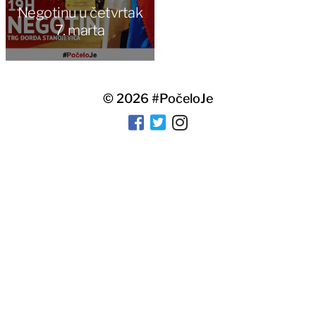
Negotinu u četvrtak
7. marta
© 2026
#PočeloJe