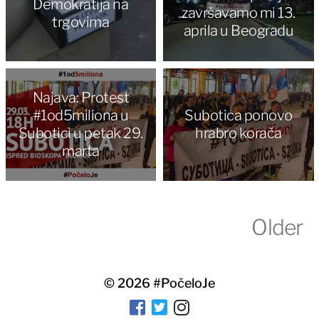
Demokratija na
završavamo mi 13.
trgovima
aprila u Beogradu
Najava: Protest
#1od5miliona u
Subotica ponovo
Subotici u petak 29.
hrabro korača
marta
Older
© 2026
#PočeloJe