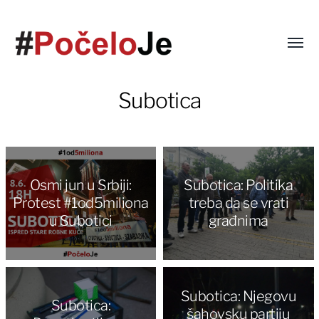
Subotica
Osmi jun u Srbiji:
Subotica: Politika
Protest #1od5miliona
treba da se vrati
u Subotici
građnima
Subotica: Njegovu
Subotica:
šahovsku partiju