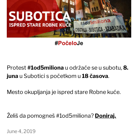
Protest
#1od5miliona
u održaće se u subotu,
8.
juna
u Subotici s početkom u
18 časova
.
Mesto okupljanja je ispred stare Robne kuće.
Želiš da pomogneš #1od5miliona?
Doniraj.
June 4, 2019