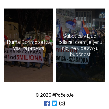
Subotica – Ljudi
Ruma: Borimo se i za
odlaze iz zemlje, jer u
vas iza prozora
njoj ne vide svoju
budćnost
© 2026
#PočeloJe