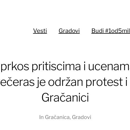
Vesti
Gradovi
Budi #1od5mil
prkos pritiscima i ucenam
ečeras je održan protest i
Gračanici
In
Gračanica
,
Gradovi