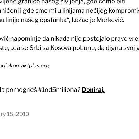
ljene granice našeg življenja, gde ćemo biti
aničeni i gde smo mi u linijama nečijeg kompromi
su linije našeg opstanka“, kazao je Marković.
vić napominje da nikada nije postojalo pravo vr
te, „da se Srbi sa Kosova pobune, da dignu svoj g
radiokontaktplus.org
 da pomogneš #1od5miliona?
Doniraj.
ry 15, 2019