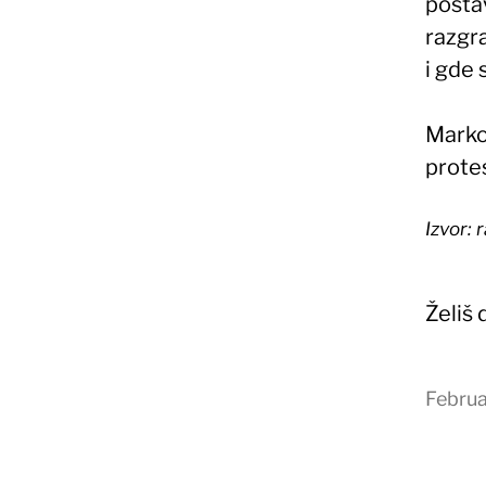
postav
razgr
i gde 
Marko
protes
Izvor: 
Želiš
Februa