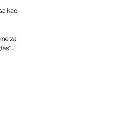
sa kao
eme za
las“.