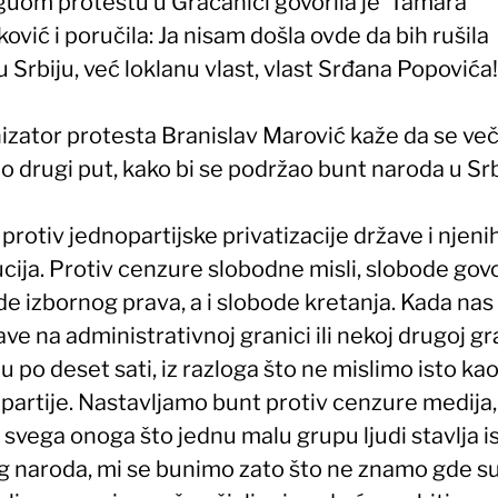
guom protestu u Gračanici govorila je Tamara
ović i poručila: Ja nisam došla ovde da bih rušila
 Srbiju, već loklanu vlast, vlast Srđana Popovića!
izator protesta Branislav Marović kaže da se ve
o drugi put, kako bi se podržao bunt naroda u Srbi
protiv jednopartijske privatizacije države i njeni
ucija. Protiv cenzure slobodne misli, slobode gov
e izbornog prava, a i slobode kretanja. Kada nas
ve na administrativnoj granici ili nekoj drugoj gra
ju po deset sati, iz razloga što ne mislimo isto kao
 partije. Nastavljamo bunt protiv cenzure medija
 svega onoga što jednu malu grupu ljudi stavlja 
g naroda, mi se bunimo zato što ne znamo gde s