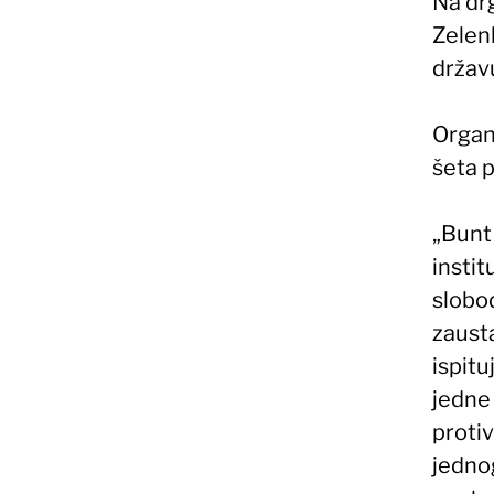
Na dr
Zelenk
državu
Organ
šeta p
„Bunt 
instit
slobod
zausta
ispitu
jedne
protiv
jedno