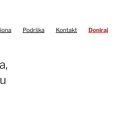
iona
Podrška
Kontakt
Doniraj
a,
 u