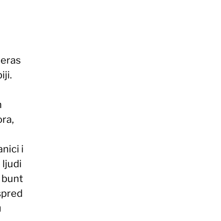
čeras
ji.
h
ora,
nici i
 ljudi
, bunt
ispred
u