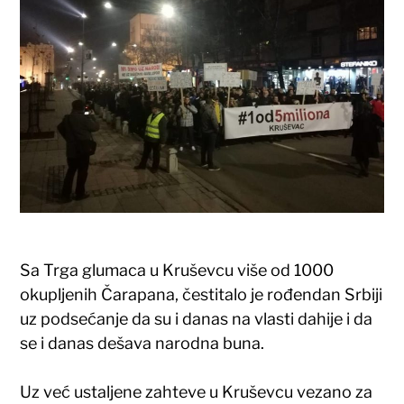
Sa Trga glumaca u Kruševcu više od 1000
okupljenih Čarapana, čestitalo je rođendan Srbiji
uz podsećanje da su i danas na vlasti dahije i da
se i danas dešava narodna buna.
Uz već ustaljene zahteve u Kruševcu vezano za