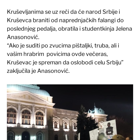
Kruševljanima se uz reči da će narod Srbije i
Kruševca braniti od naprednjačkih falangi do
poslednjeg pedalja, obratila i studentkinja Jelena
Anasonović.
“Ako je suditi po zvucima pištaljki, truba, ali i
vašim hrabrim povicima ovde večeras,
Kruševac je spreman da oslobodi celu Srbiju”
zaključila je Anasonović.