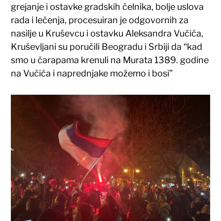
grejanje i ostavke gradskih čelnika, bolje uslova
rada i lečenja, procesuiran je odgovornih za
nasilje u Kruševcu i ostavku Aleksandra Vučića,
Kruševljani su poručili Beogradu i Srbiji da “kad
smo u čarapama krenuli na Murata 1389. godine
na Vučića i naprednjake možemo i bosi”