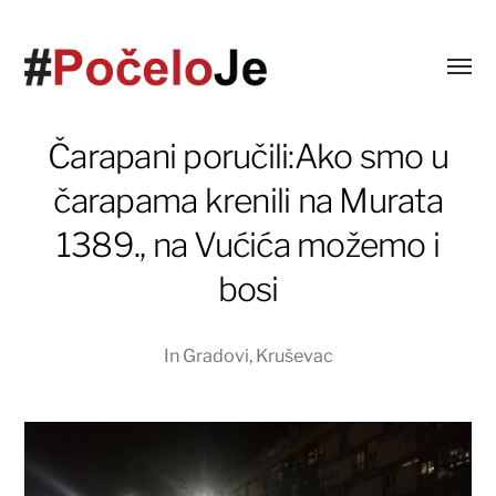
Čarapani poručili:Ako smo u
čarapama krenili na Murata
1389., na Vućića možemo i
bosi
In
Gradovi
,
Kruševac