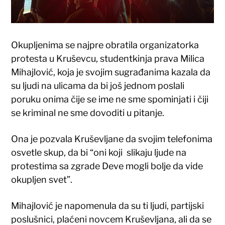
Okupljenima se najpre obratila organizatorka
protesta u Kruševcu, studentkinja prava Milica
Mihajlović, koja je svojim sugrađanima kazala da
su ljudi na ulicama da bi još jednom poslali
poruku onima čije se ime ne sme spominjati i čiji
se kriminal ne sme dovoditi u pitanje.
Ona je pozvala Kruševljane da svojim telefonima
osvetle skup, da bi “oni koji slikaju ljude na
protestima sa zgrade Deve mogli bolje da vide
okupljen svet”.
Mihajlović je napomenula da su ti ljudi, partijski
poslušnici, plaćeni novcem Kruševljana, ali da se