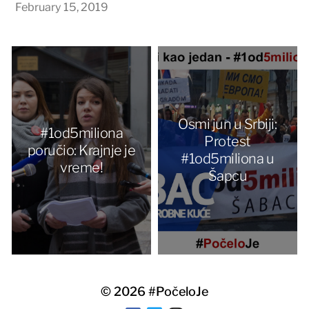
February 15, 2019
Osmi jun u Srbiji:
#1od5miliona
Protest
poručio: Krajnje je
#1od5miliona u
vreme!
Šapcu
© 2026
#PočeloJe