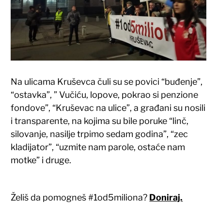
Na ulicama Kruševca čuli su se povici “buđenje”,
“ostavka”, ” Vučiću, lopove, pokrao si penzione
fondove”, “Kruševac na ulice”, a građani su nosili
i transparente, na kojima su bile poruke “linč,
silovanje, nasilje trpimo sedam godina”, “zec
kladijator”, “uzmite nam parole, ostaće nam
motke” i druge.
Želiš da pomogneš #1od5miliona?
Doniraj.