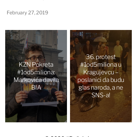
February 27, 2019
36. protest
KZN Pokreta
#1od5miliona u
#1od5miliona:
Kragujevcu –
Markovića davila
poslanici da budu
BIA
glas naroda, a ne
SNS-a!