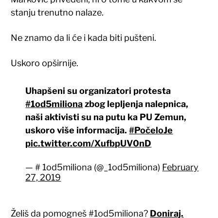
stanju trenutno nalaze.
Ne znamo da li će i kada biti pušteni.
Uskoro opširnije.
Uhapšeni su organizatori protesta
#1od5miliona
zbog lepljenja nalepnica,
naši aktivisti su na putu ka PU Zemun,
uskoro više informacija.
#PočeloJe
pic.twitter.com/XufbpUV0nD
— # 1od5miliona (@_1od5miliona)
February
27, 2019
Želiš da pomogneš #1od5miliona?
Doniraj.