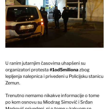
U ranim jutarnjim časovima uhapšeni su
organizatori protesta
#1od5miliona
zbog
lepljenja nalepnica i privedeni u Policijsku stanicu
Zemun.
Trenutno nemamo nikakve informacije o tome
po kom osnovu su Miodrag Simović i Srđan
Marković privedeni, ni o tome u kakvom se