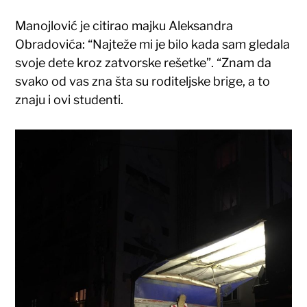
Manojlović je citirao majku Aleksandra
Obradovića: “Najteže mi je bilo kada sam gledala
svoje dete kroz zatvorske rešetke”. “Znam da
svako od vas zna šta su roditeljske brige, a to
znaju i ovi studenti.