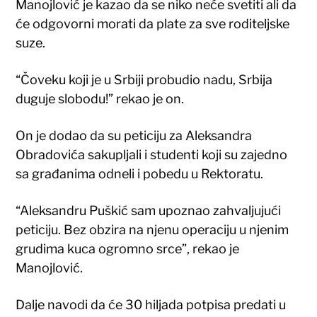
Manojlović je kazao da se niko neće svetiti ali da
će odgovorni morati da plate za sve roditeljske
suze.
“Čoveku koji je u Srbiji probudio nadu, Srbija
duguje slobodu!” rekao je on.
On je dodao da su peticiju za Aleksandra
Obradovića sakupljali i studenti koji su zajedno
sa građanima odneli i pobedu u Rektoratu.
“Aleksandru Puškić sam upoznao zahvaljujući
peticiju. Bez obzira na njenu operaciju u njenim
grudima kuca ogromno srce”, rekao je
Manojlović.
Dalje navodi da će 30 hiljada potpisa predati u