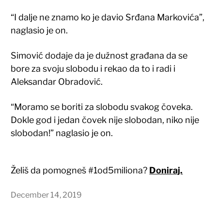
“I dalje ne znamo ko je davio Srđana Markovića”,
naglasio je on.
Simović dodaje da je dužnost građana da se
bore za svoju slobodu i rekao da to i radi i
Aleksandar Obradović.
“Moramo se boriti za slobodu svakog čoveka.
Dokle god i jedan čovek nije slobodan, niko nije
slobodan!” naglasio je on.
Želiš da pomogneš #1od5miliona?
Doniraj.
December 14, 2019