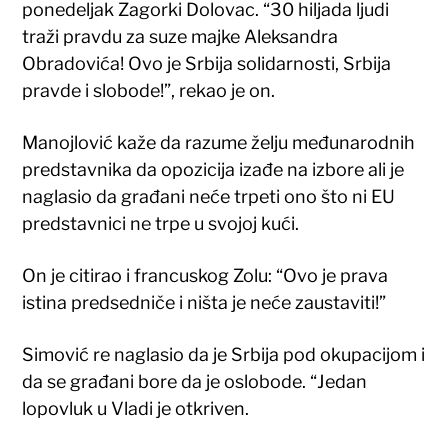
ponedeljak Zagorki Dolovac. “30 hiljada ljudi
traži pravdu za suze majke Aleksandra
Obradovića! Ovo je Srbija solidarnosti, Srbija
pravde i slobode!”, rekao je on.
Manojlović kaže da razume želju međunarodnih
predstavnika da opozicija izađe na izbore ali je
naglasio da građani neće trpeti ono što ni EU
predstavnici ne trpe u svojoj kući.
On je citirao i francuskog Zolu: “Ovo je prava
istina predsedniče i ništa je neće zaustaviti!”
Simović re naglasio da je Srbija pod okupacijom i
da se građani bore da je oslobode. “Jedan
lopovluk u Vladi je otkriven.