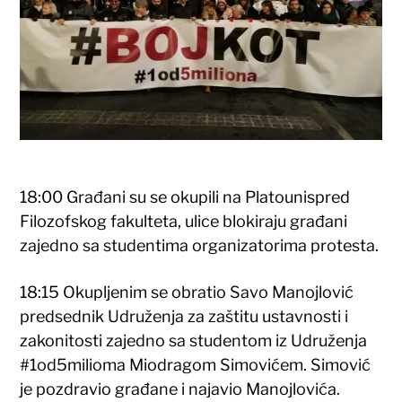
18:00 Građani su se okupili na Platounispred
Filozofskog fakulteta, ulice blokiraju građani
zajedno sa studentima organizatorima protesta.
18:15 Okupljenim se obratio Savo Manojlović
predsednik Udruženja za zaštitu ustavnosti i
zakonitosti zajedno sa studentom iz Udruženja
#1od5milioma Miodragom Simovićem. Simović
je pozdravio građane i najavio Manojlovića.