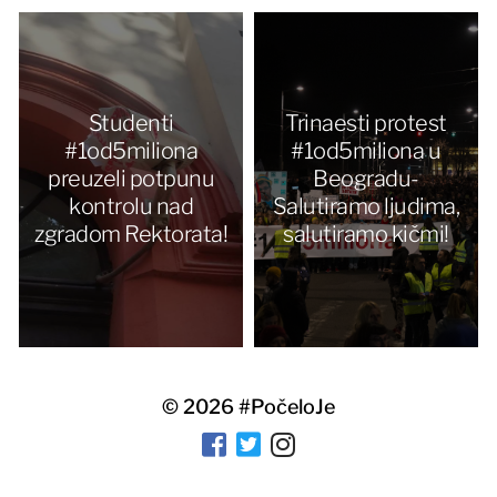
Studenti
Trinaesti protest
#1od5miliona
#1od5miliona u
preuzeli potpunu
Beogradu-
kontrolu nad
Salutiramo ljudima,
zgradom Rektorata!
salutiramo kičmi!
© 2026
#PočeloJe