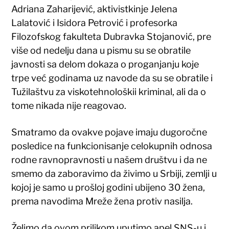
Adriana Zaharijević, aktivistkinje Jelena
Lalatović i Isidora Petrović i profesorka
Filozofskog fakulteta Dubravka Stojanović, pre
više od nedelju dana u pismu su se obratile
javnosti sa delom dokaza o proganjanju koje
trpe već godinama uz navode da su se obratile i
Tužilaštvu za viskotehnološkii kriminal, ali da o
tome nikada nije reagovao.
Smatramo da ovakve pojave imaju dugoročne
posledice na funkcionisanje celokupnih odnosa
rodne ravnopravnosti u našem društvu i da ne
smemo da zaboravimo da živimo u Srbiji, zemlji u
kojoj je samo u prošloj godini ubijeno 30 žena,
prema navodima Mreže žena protiv nasilja.
Želimo da ovom prilikom uputimo apel SNS-u i