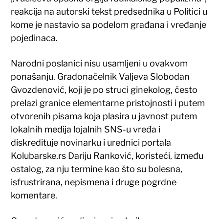
reakcija na autorski tekst predsednika u Politici u
kome je nastavio sa podelom građana i vređanje
pojedinaca.
Narodni poslanici nisu usamljeni u ovakvom
ponašanju. Gradonačelnik Valjeva Slobodan
Gvozdenović, koji je po struci ginekolog, često
prelazi granice elementarne pristojnosti i putem
otvorenih pisama koja plasira u javnost putem
lokalnih medija lojalnih SNS-u vređa i
diskredituje novinarku i urednici portala
Kolubarske.rs Dariju Ranković, koristeći, između
ostalog, za nju termine kao što su bolesna,
isfrustrirana, nepismena i druge pogrdne
komentare.