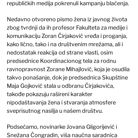
republičkih medija pokrenuli kampanju blaćenja.
Nedavno otvoreno pismo žena iz javnog života
zbog tvrdnji da ih profesor Fakulteta za medije i
komunikaciju Zoran Ćirjaković vređa i proganja,
kako lično, tako i na društvenim mrežama, ali i
nedostatak reakcija od strane vlasti, osim
predsednice Koordinacionog tela za rodnu
ravnopravnost Zorane Mihajlović, koja je osudila
takvo ponašanje, dok je predsednica Skupštine
Maja Gojković stala u odbranu Ćirjakovića,
takođe pokazuju rašireni karakter
nipodaštavanja žena i stvaranja atmosfere
sveprisutnog nasilja u našem društvu.
Podsećamo, novinarke Jovana Gligorijević i
Snežana Čongradin, viša naučna saradnica