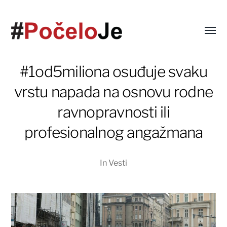
#1od5miliona osuđuje svaku
vrstu napada na osnovu rodne
ravnopravnosti ili
profesionalnog angažmana
In
Vesti