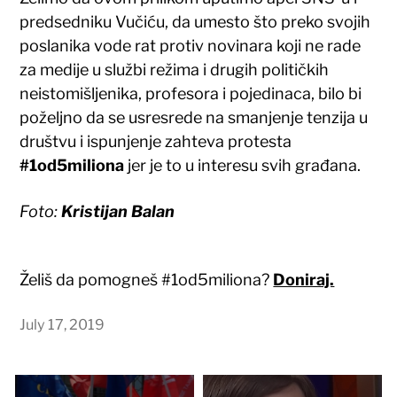
predsedniku Vučiću, da umesto što preko svojih
poslanika vode rat protiv novinara koji ne rade
za medije u službi režima i drugih političkih
neistomišljenika, profesora i pojedinaca, bilo bi
poželjno da se usresrede na smanjenje tenzija u
društvu i ispunjenje zahteva protesta
#1od5miliona
jer je to u interesu svih građana.
Foto:
Kristijan Balan
Želiš da pomogneš #1od5miliona?
Doniraj.
July 17, 2019