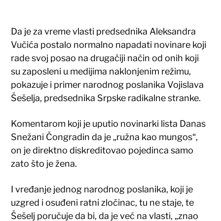
Da je za vreme vlasti predsednika Aleksandra
Vučića postalo normalno napadati novinare koji
rade svoj posao na drugačiji način od onih koji
su zaposleni u medijima naklonjenim režimu,
pokazuje i primer narodnog poslanika Vojislava
Šešelja, predsednika Srpske radikalne stranke.
Komentarom koji je uputio novinarki lista Danas
Snežani Čongradin da je „ružna kao mungos“,
on je direktno diskreditovao pojedinca samo
zato što je žena.
I vređanje jednog narodnog poslanika, koji je
uzgred i osuđeni ratni zločinac, tu ne staje, te
Šešelj poručuje da bi, da je već na vlasti, „znao