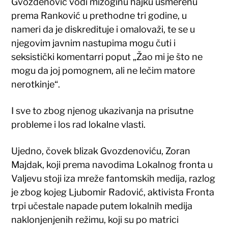
Gvozdenović vodi mizoginu hajku usmerenu
prema Ranković u prethodne tri godine, u
nameri da je diskredituje i omalovaži, te se u
njegovim javnim nastupima mogu čuti i
seksistički komentarri poput „Žao mi je što ne
mogu da joj pomognem, ali ne lečim matore
nerotkinje“.
I sve to zbog njenog ukazivanja na prisutne
probleme i los rad lokalne vlasti.
Ujedno, čovek blizak Gvozdenoviću, Zoran
Majdak, koji prema navodima Lokalnog fronta u
Valjevu stoji iza mreže fantomskih medija, razlog
je zbog kojeg Ljubomir Radović, aktivista Fronta
trpi učestale napade putem lokalnih medija
naklonjenjenih režimu, koji su po matrici