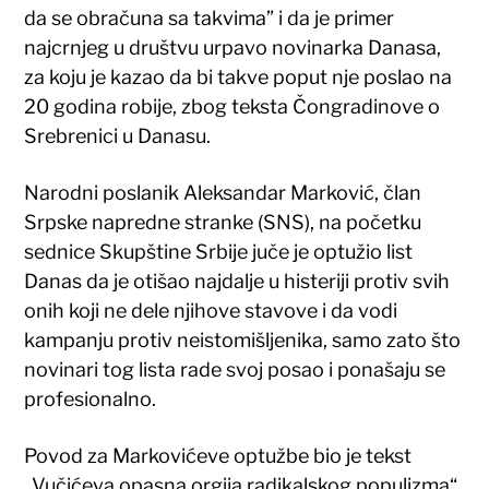
da se obračuna sa takvima” i da je primer
najcrnjeg u društvu urpavo novinarka Danasa,
za koju je kazao da bi takve poput nje poslao na
20 godina robije, zbog teksta Čongradinove o
Srebrenici u Danasu.
Narodni poslanik Aleksandar Marković, član
Srpske napredne stranke (SNS), na početku
sednice Skupštine Srbije juče je optužio list
Danas da je otišao najdalje u histeriji protiv svih
onih koji ne dele njihove stavove i da vodi
kampanju protiv neistomišljenika, samo zato što
novinari tog lista rade svoj posao i ponašaju se
profesionalno.
Povod za Markovićeve optužbe bio je tekst
„Vučićeva opasna orgija radikalskog populizma“,