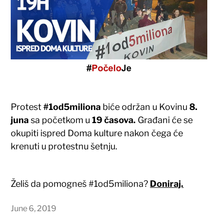
Protest
#1od5miliona
biće održan u Kovinu
8.
juna
sa početkom u
19 časova.
Građani će se
okupiti ispred Doma kulture nakon čega će
krenuti u protestnu šetnju.
Želiš da pomogneš #1od5miliona?
Doniraj.
June 6, 2019