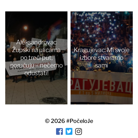
Aleksandrovac
Župski na ulicama
Kragujevac: Mi svoje
po treći put,
izbore stvaramo
poručuju – nećemo
sami
odustati!
© 2026
#PočeloJe