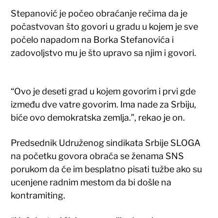
Stepanović je počeo obraćanje rečima da je
počastvovan što govori u gradu u kojem je sve
počelo napadom na Borka Stefanovića i
zadovoljstvo mu je što upravo sa njim i govori.
“Ovo je deseti grad u kojem govorim i prvi gde
između dve vatre govorim. Ima nade za Srbiju,
biće ovo demokratska zemlja.”, rekao je on.
Predsednik Udruženog sindikata Srbije SLOGA
na početku govora obraća se ženama SNS
porukom da će im besplatno pisati tužbe ako su
ucenjene radnim mestom da bi došle na
kontramiting.