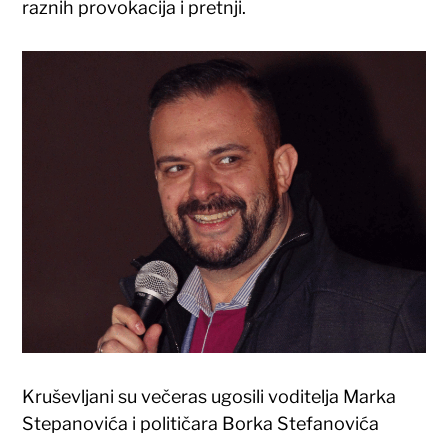
raznih provokacija i pretnji.
Kruševljani su večeras ugosili voditelja Marka
Stepanovića i političara Borka Stefanovića