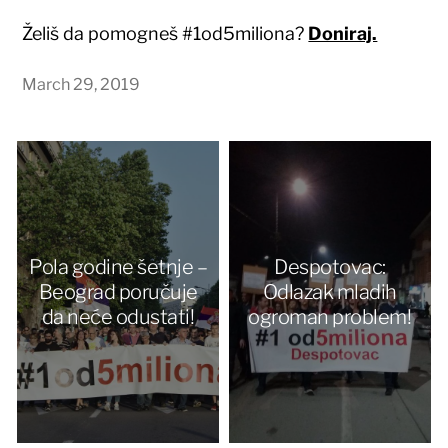
Želiš da pomogneš #1od5miliona?
Doniraj.
March 29, 2019
Pola godine šetnje –
Despotovac:
Beograd poručuje
Odlazak mladih
da neće odustati!
ogroman problem!