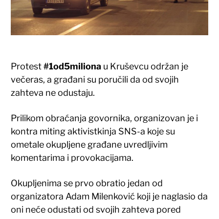
Protest
#1od5miliona
u Kruševcu održan je
večeras, a građani su poručili da od svojih
zahteva ne odustaju.
Prilikom obraćanja govornika, organizovan je i
kontra miting aktivistkinja SNS-a koje su
ometale okupljene građane uvredljivim
komentarima i provokacijama.
Okupljenima se prvo obratio jedan od
organizatora Adam Milenković koji je naglasio da
oni neće odustati od svojih zahteva pored