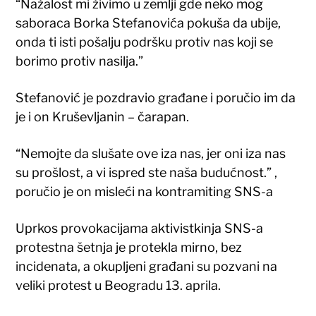
“Nažalost mi živimo u zemlji gde neko mog
saboraca Borka Stefanovića pokuša da ubije,
onda ti isti pošalju podršku protiv nas koji se
borimo protiv nasilja.”
Stefanović je pozdravio građane i poručio im da
je i on Kruševljanin – čarapan.
“Nemojte da slušate ove iza nas, jer oni iza nas
su prošlost, a vi ispred ste naša budućnost.” ,
poručio je on misleći na kontramiting SNS-a
Uprkos provokacijama aktivistkinja SNS-a
protestna šetnja je protekla mirno, bez
incidenata, a okupljeni građani su pozvani na
veliki protest u Beogradu 13. aprila.