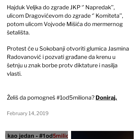
Hajduk Veljka do zgrade JKP ‘’ Napredak’’,
ulicom Dragovićevom do zgrade ‘’ Komiteta’’,
potom ulicom Vojvode Mišića do mermernog
šetališta.
Protest će u Sokobanji otvoriti glumica Jasmina
Radovanović i pozvati građane da krenu u
šetnju u znak borbe protv diktature i nasilja
vlasti.
Želiš da pomogneš #1od5miliona?
Doniraj.
February 14, 2019