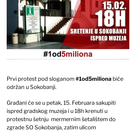
Prvi protest pod sloganom
#1od5miliona
biće
održan u Sokobanji.
Građani će se u petak, 15. Februara sakupiti
ispred gradskog muzeja i u 18h krenuti u
protestnu šetnju mermernim šetalištem do
zgrade SO Sokobanja, zatim ulicom