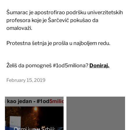
Šumarac je apostrofirao podršku univerzitetskih
profesora koje je Šarčević pokušao da
omalovaži.
Protestna šetnja je prošla u najboljem redu.
Želiš da pomogneš #1od5miliona?
Doniraj.
February 15, 2019
Osmi jun u Srbiji: