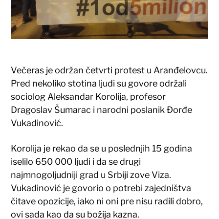
Večeras je održan četvrti protest u Aranđelovcu.
Pred nekoliko stotina ljudi su govore održali
sociolog Aleksandar Korolija, profesor
Dragoslav Šumarac i narodni poslanik Đorđe
Vukadinović.
Korolija je rekao da se u poslednjih 15 godina
iselilo 650 000 ljudi i da se drugi
najmnogoljudniji grad u Srbiji zove Viza.
Vukadinović je govorio o potrebi zajedništva
čitave opozicije, iako ni oni pre nisu radili dobro,
ovi sada kao da su božija kazna.