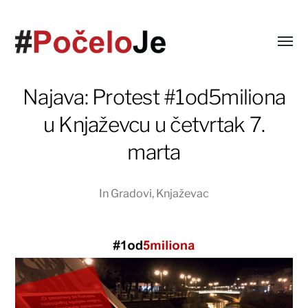
Najava: Protest #1od5miliona
u Knjaževcu u četvrtak 7.
marta
In
Gradovi
,
Knjaževac