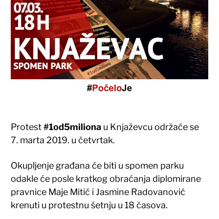
Protest
#1od5miliona
u Knjaževcu održaće se
7. marta 2019. u četvrtak.
Okupljenje građana će biti u spomen parku
odakle će posle kratkog obraćanja diplomirane
pravnice Maje Mitić i Jasmine Radovanović
krenuti u protestnu šetnju u 18 časova.