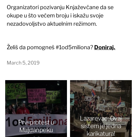
Organizatori pozivanju Knjaževčane da se
okupe u što većem broju i iskažu svoje
nezadovoljstvo aktuelnim režimom.
Želiš da pomogneš #1od5miliona?
Doniraj.
March 5, 2019
Lazarevac: Ovaj
Prvi protest u
sistem je jedna
Majdanpeku
karikatura!