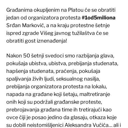
Građanima okupljenim na Platou će se obratiti
jedan od organizatora protesta
#1od5miliona
Srđan Marković, a na kraju protestne šetnje
ispred zgrade Višeg javnog tužilaštva će se
obratiti gost iznenađenja!
Nakon 50 šetnji svedoci smo razbijanja glava,
pokušaja ubistva, ubistva, prebijanja studenata,
hapšenja studenata, praćenja, pokušaja
spaljivanja živih ljudi, seksualnog nasilja,
prebijanja organizatora protesta na lokalu,
napada na građane koji šetaju, maltretiranje
onih koji su podržali građanske proteste,
prebrojavanja građana time ih tretirajući kao
ovce čiji je posao jedino da glasaju, otkaza koje
su dobili neistomišljenici Aleksandra Vučića… ali i