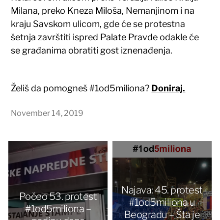
Milana, preko Kneza Miloša, Nemanjinom i na
kraju Savskom ulicom, gde će se protestna
šetnja završtiti ispred Palate Pravde odakle će
se građanima obratiti gost iznenađenja.
Želiš da pomogneš #1od5miliona?
Doniraj.
November 14, 2019
Najava: 45. protest
Počeo 53. protest
#1od5miliona u
#1od5miliona –
Beogradu – Šta je