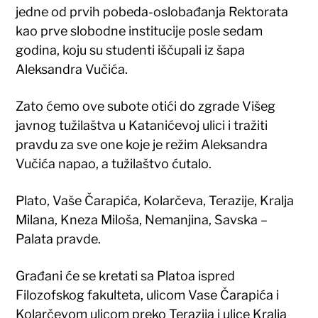
jedne od prvih pobeda-oslobađanja Rektorata
kao prve slobodne institucije posle sedam
godina, koju su studenti iščupali iz šapa
Aleksandra Vučića.
Zato ćemo ove subote otići do zgrade Višeg
javnog tužilaštva u Katanićevoj ulici i tražiti
pravdu za sve one koje je režim Aleksandra
Vučića napao, a tužilaštvo ćutalo.
Plato, Vaše Čarapića, Kolarčeva, Terazije, Kralja
Milana, Kneza Miloša, Nemanjina, Savska –
Palata pravde.
Građani će se kretati sa Platoa ispred
Filozofskog fakulteta, ulicom Vase Čarapića i
Kolarčevom ulicom preko Terazija i ulice Kralja