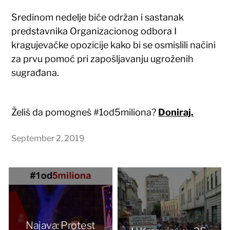
Sredinom nedelje biće održan i sastanak
predstavnika Organizacionog odbora I
kragujevačke opozicije kako bi se osmislili načini
za prvu pomoć pri zapošljavanju ugroženih
sugrađana.
Želiš da pomogneš #1od5miliona?
Doniraj.
September 2, 2019
Najava: Protest