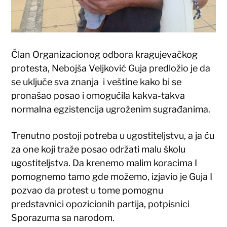
Član Organizacionog odbora kragujevačkog
protesta, Nebojša Veljković Guja predložio je da
se uključe sva znanja i veštine kako bi se
pronašao posao i omogućila kakva-takva
normalna egzistencija ugroženim sugrađanima.
Trenutno postoji potreba u ugostiteljstvu, a ja ću
za one koji traže posao održati malu školu
ugostiteljstva. Da krenemo malim koracima I
pomognemo tamo gde možemo, izjavio je Guja I
pozvao da protest u tome pomognu
predstavnici opozicionih partija, potpisnici
Sporazuma sa narodom.