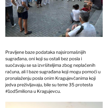
Pravljene baze podataka najsiromašnijih
sugrađana, oni koji su ostali bez posla i
suočavaju se sa izvršiteljima zbog neplaćenih
računa, ali I baze sugrađana koji mogu pomoći u
pronalaženju posla onim Kragujevčanima koji
jedva preživljavaju, bile su teme 35 protesta
#1od5miliona u Kragujevcu.