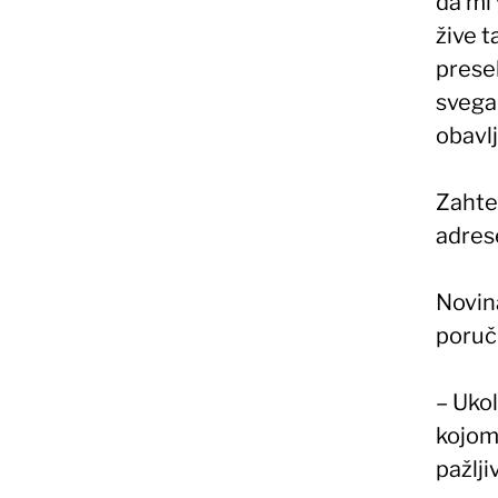
da mi 
žive t
presel
svega 
obavlj
Zahtev
adrese
Novina
poruč
– Ukol
kojom
pažlji