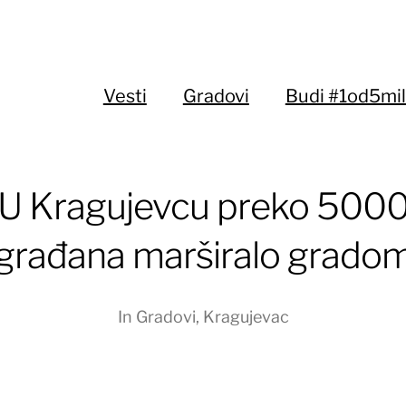
Vesti
Gradovi
Budi #1od5mil
U Kragujevcu preko 500
građana marširalo grado
In
Gradovi
,
Kragujevac