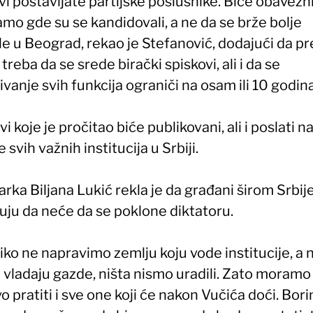
vi postavljate partijske poslušnike. Biće obavezn
amo gde su se kandidovali, a ne da se brže bolje
e u Beograd, rekao je Stefanović, dodajući da pr
treba da se srede birački spiskovi, ali i da se
ivanje svih funkcija ograniči na osam ili 10 godina
i koje je pročitao biće publikovani, ali i poslati n
 svih važnih institucija u Srbiji.
rka Biljana Lukić rekla je da građani širom Srbij
uju da neće da se poklone diktatoru.
iko ne napravimo zemlju koju vode institucije, a 
 vladaju gazde, ništa nismo uradili. Zato moramo
vo pratiti i sve one koji će nakon Vučića doći. Bor