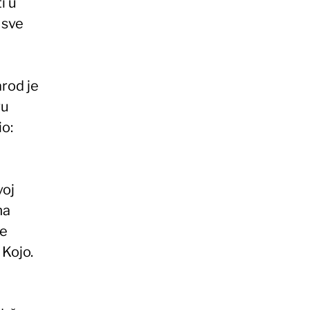
i u
 sve
rod je
vu
o:
voj
ma
je
 Kojo.