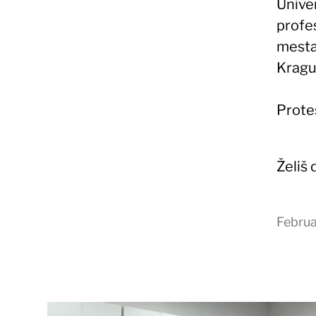
Univer
profes
mesta
Kragu
Protes
Želiš
Februa