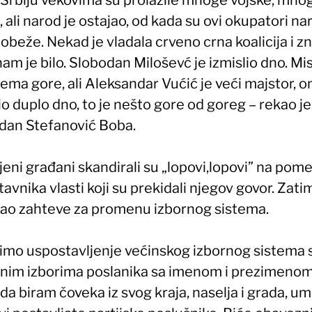
 ali narod je ostajao, od kada su ovi okupatori na
obeže. Nekad je vladala crveno crna koalicija i 
am je bilo. Slobodan Miloševć je izmislio dno. Misl
ma gore, ali Aleksandar Vućić je veći majstor, on
io duplo dno, to je nešto gore od goreg – rekao je
dan Stefanović Boba.
eni građani skandirali su „lopovi,lopovi” na pom
avnika vlasti koji su prekidali njegov govor. Zatim
tao zahteve za promenu izbornog sistema.
žimo uspostavljenje većinskog izbornog sistema 
tnim izborima poslanika sa imenom i prezimenom
da biram čoveka iz svog kraja, naselja i grada, u