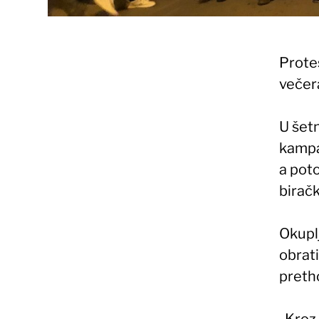
Prote
večer
U šetn
kampa
a poto
biračk
Okupl
obrat
preth
-Kroz