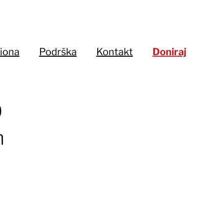
iona
Podrška
Kontakt
Doniraj
0
m