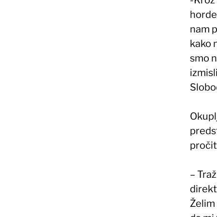
horde,
nam p
kako n
smo ne
izmisl
Slobo
Okuplj
predst
proči
– Tra
direk
Želim 