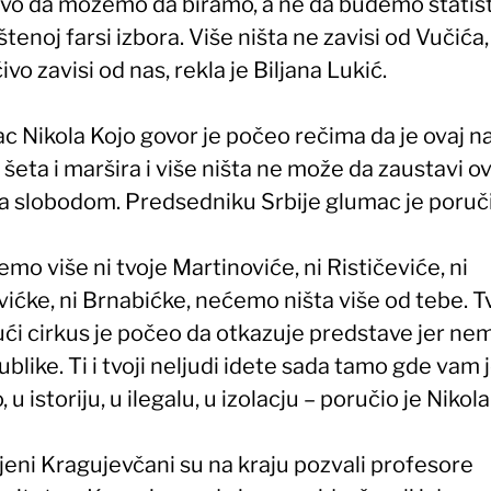
avo da možemo da biramo, a ne da budemo statist
enoj farsi izbora. Više ništa ne zavisi od Vučića,
čivo zavisi od nas, rekla je Biljana Lukić.
 Nikola Kojo govor je počeo rečima da je ovaj na
 šeta i maršira i više ništa ne može da zaustavi o
za slobodom. Predsedniku Srbije glumac je poruči
mo više ni tvoje Martinoviće, ni Rističeviće, ni
ićke, ni Brnabićke, nećemo ništa više od tebe. T
ući cirkus je počeo da otkazuje predstave jer ne
ublike. Ti i tvoji neljudi idete sada tamo gde vam 
 u istoriju, u ilegalu, u izolacju – poručio je Nikola
jeni Kragujevčani su na kraju pozvali profesore