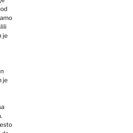
rod
znamo
ili
 je
en
 je
sa
.
mesto