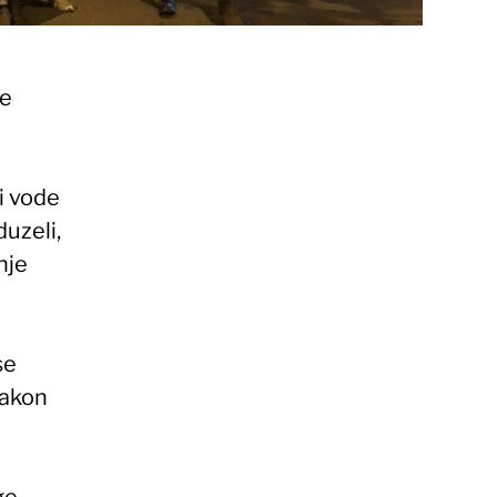
se
ni vode
uzeli,
nje
se
nakon
ge