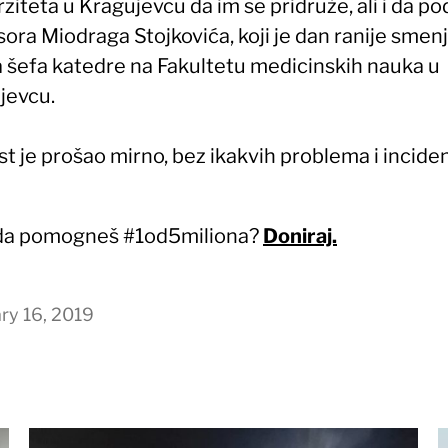
ziteta u Kragujevcu da im se pridruže, ali i da po
ora Miodraga Stojkovića, koji je dan ranije smen
 šefa katedre na Fakultetu medicinskih nauka u
jevcu.
t je prošao mirno, bez ikakvih problema i incide
 da pomogneš #1od5miliona?
Doniraj.
ry 16, 2019