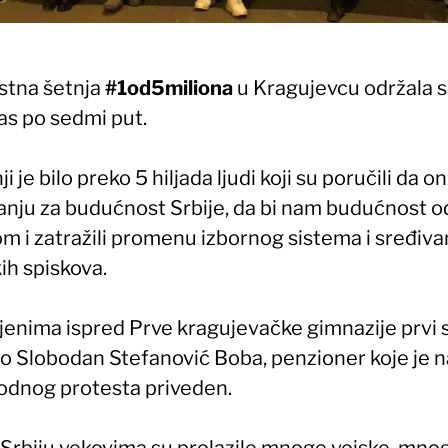
stna šetnja
#1od5miliona
u Kragujevcu održala 
as po sedmi put.
ji je bilo preko 5 hiljada ljudi koji su poručili da o
nju za budućnost Srbije, da bi nam budućnost od
m i zatražili promenu izbornog sistema i sređiva
ih spiskova.
jenima ispred Prve kragujevačke gimnazije prvi 
io Slobodan Stefanović Boba, penzioner koje je 
odnog protesta priveden.
 Srbiju vekovima su prolazile mnoge vojske, mno