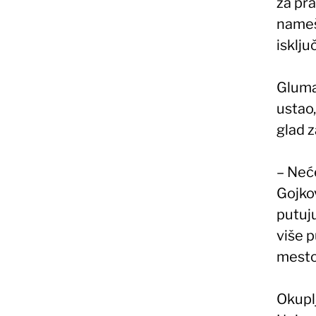
za pr
namešt
isklju
Glumac
ustao,
glad 
– Neće
Gojkov
putuj
više p
mesto,
Okupl