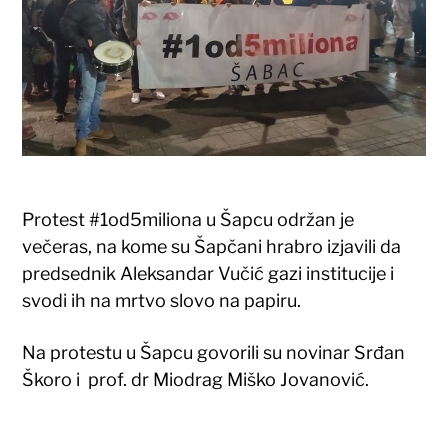
Protest #1od5miliona u Šapcu održan je
večeras, na kome su Šapčani hrabro izjavili da
predsednik Aleksandar Vučić gazi institucije i
svodi ih na mrtvo slovo na papiru.
Na protestu u Šapcu govorili su novinar Srđan
Škoro i prof. dr Miodrag Miško Jovanović.