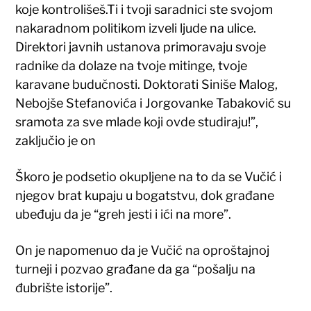
koje kontrolišeš.Ti i tvoji saradnici ste svojom
nakaradnom politikom izveli ljude na ulice.
Direktori javnih ustanova primoravaju svoje
radnike da dolaze na tvoje mitinge, tvoje
karavane budučnosti. Doktorati Siniše Malog,
Nebojše Stefanovića i Jorgovanke Tabaković su
sramota za sve mlade koji ovde studiraju!”,
zaključio je on
Škoro je podsetio okupljene na to da se Vučić i
njegov brat kupaju u bogatstvu, dok građane
ubeđuju da je “greh jesti i ići na more”.
On je napomenuo da je Vučić na oproštajnoj
turneji i pozvao građane da ga “pošalju na
đubrište istorije”.