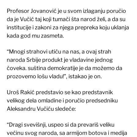
Profesor Jovanović je u svom izlaganju poručio
da je Vučić taj koji tumači šta narod želi, a da su
institucije i zakoni za njega prepreka koju uklanja
kada god mu zasmeta.
“Mnogi strahovi utiču na nas, a ovaj strah
naroda Srbije produkt je vladavine jednog
čoveka. suština demokratije je da možemo da
prozovemo lošu vladu!”, istakao je on.
Uroš Rakić predstavio se kao predstavnik
velikog dela omladine i poručio predsedniku
Aleksandru Vučiću sledeće:
“Dragi svevišnji, uspeo si da prevariš veliku
većinu svog naroda, sa armijom botova i medija