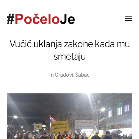
Vučić uklanja zakone kada mu
smetaju
In
Gradovi
,
Šabac