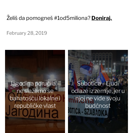
Želiš da pomogneš #1od5miliona?
Doniraj.
February 28, 2019
Jagodina poručila –
Subotica – Ljudi
ne slažemo se
odlaze iz zemlje, jer u
bahatošću lokalne i
njoj ne vide svoju
republičke vlast
budćnost