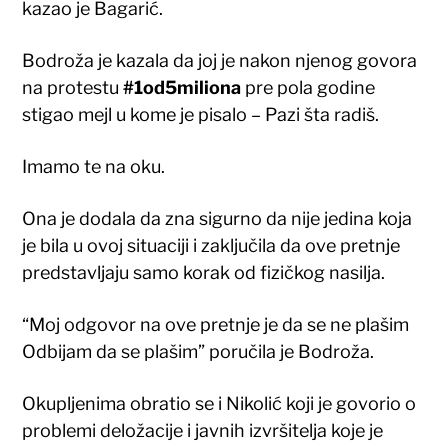
kazao je Bagarić.
Bodroža je kazala da joj je nakon njenog govora
na protestu
#1od5miliona
pre pola godine
stigao mejl u kome je pisalo – Pazi šta radiš.
Imamo te na oku.
Ona je dodala da zna sigurno da nije jedina koja
je bila u ovoj situaciji i zaključila da ove pretnje
predstavljaju samo korak od fizičkog nasilja.
“Moj odgovor na ove pretnje je da se ne plašim
Odbijam da se plašim” poručila je Bodroža.
Okupljenima obratio se i Nikolić koji je govorio o
problemi deložacije i javnih izvršitelja koje je