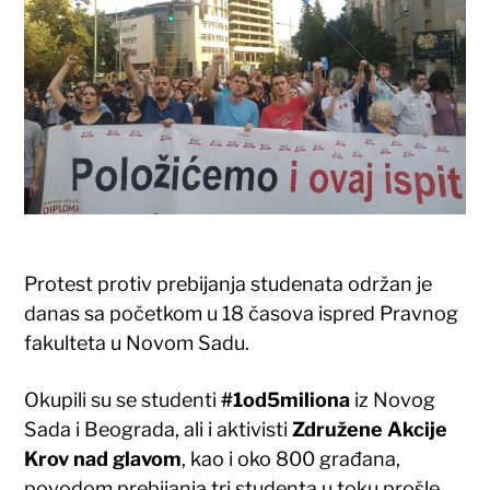
Protest protiv prebijanja studenata održan je
danas sa početkom u 18 časova ispred Pravnog
fakulteta u Novom Sadu.
Okupili su se studenti
#1od5miliona
iz Novog
Sada i Beograda, ali i aktivisti
Združene Akcije
Krov nad glavom
, kao i oko 800 građana,
povodom prebijanja tri studenta u toku prošle