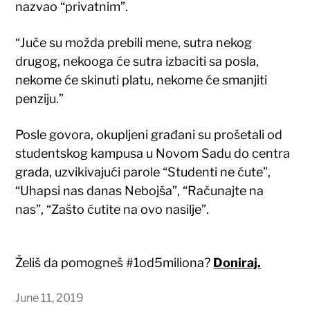
nazvao “privatnim”.
“Juče su možda prebili mene, sutra nekog
drugog, nekooga će sutra izbaciti sa posla,
nekome će skinuti platu, nekome će smanjiti
penziju.”
Posle govora, okupljeni građani su prošetali od
studentskog kampusa u Novom Sadu do centra
grada, uzvikivajući parole “Studenti ne ćute”,
“Uhapsi nas danas Nebojša”, “Računajte na
nas”, “Zašto ćutite na ovo nasilje”.
Želiš da pomogneš #1od5miliona?
Doniraj.
June 11, 2019