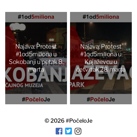
Najava: Protest
Najava: Protest
#1od5miliona u
#1od5miliona u
Sokobanji u petak 8.
Knjaževcu u
marta
četvrtak 28. marta
© 2026
#PočeloJe