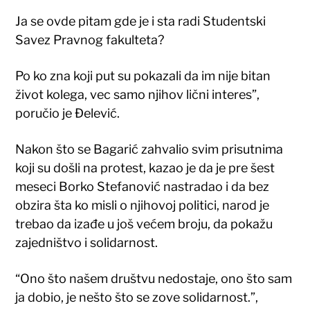
Ja se ovde pitam gde je i sta radi Studentski
Savez Pravnog fakulteta?
Po ko zna koji put su pokazali da im nije bitan
život kolega, vec samo njihov lični interes”,
poručio je Đelević.
Nakon što se Bagarić zahvalio svim prisutnima
koji su došli na protest, kazao je da je pre šest
meseci Borko Stefanović nastradao i da bez
obzira šta ko misli o njihovoj politici, narod je
trebao da izađe u još većem broju, da pokažu
zajedništvo i solidarnost.
“Ono što našem društvu nedostaje, ono što sam
ja dobio, je nešto što se zove solidarnost.”,