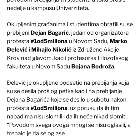
nedelje u kampusu Univerziteta.
Okupljenim građanima i studentima obratili su se
prebijeni
Dejan Bagarić
, jedan od organizatora
protesta
#1od5miliona
u Novom Sadu,
Marko
Đelević
i
Mihajlo Nikolić
iz Združene Akcije
Krov nad glavom, kao i profesorka Filozofskog
fakulteta u Novom Sadu
Bojana Bodroža
.
Đelević je okupljene podsetio na prebijanja koja
su se desila prošlog petka kao i na prebijanje
Dejana Bagarića koje se desilo u subotu nakon
protesta
#1od5miliona
, uz poruku da ih tim
napadima nisu slomili i da ih neće nikad slomiti.
“Povodom svega ovoga mnogi se nisu oglasili, a
trebalo je da se oglase.