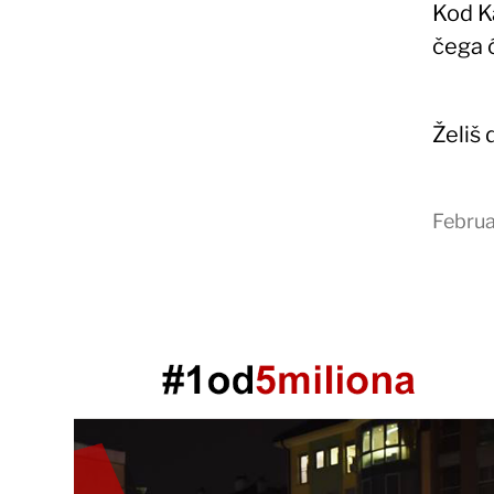
Kod K
čega ć
Želiš
Februa