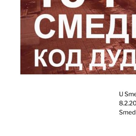
U Sme
8.2.20
Smede