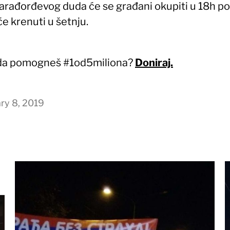
arađorđevog duda će se građani okupiti u 18h po
e krenuti u šetnju.
 da pomogneš #1od5miliona?
Doniraj.
ry 8, 2019