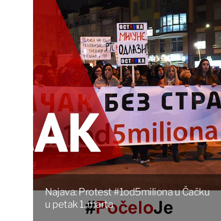
Najava: Protest #1od5miliona u Čačku
u petak 1. marta