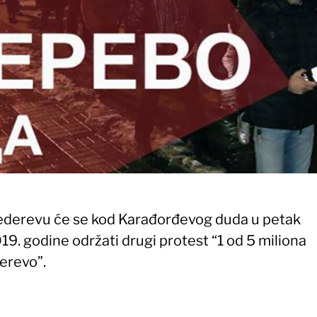
derevu će se kod Karađorđevog duda u petak
19. godine održati drugi protest “1 od 5 miliona
revo”.