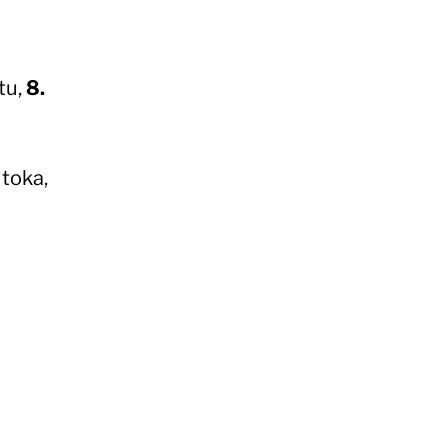
tu,
8.
 toka,