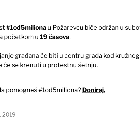
st
#1od5miliona
u Požarevcu biće održan u subo
a početkom u
19 časova
.
janje građana će biti u centru grada kod kružnog
 će se krenuti u protestnu šetnju.
 da pomogneš #1od5miliona?
Doniraj.
, 2019