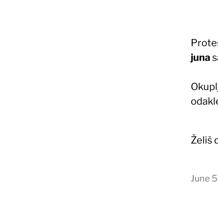
Prote
juna
s
Okupl
odakle
Želiš
June 5