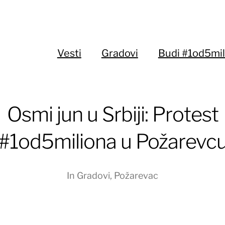
Vesti
Gradovi
Budi #1od5mil
Osmi jun u Srbiji: Protest
#1od5miliona u Požarevc
In
Gradovi
,
Požarevac