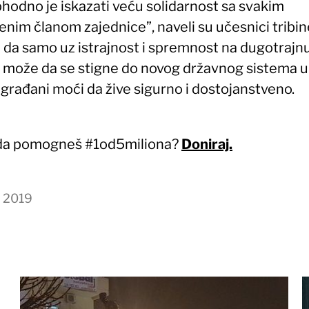
hodno je iskazati veću solidarnost sa svakim
nim članom zajednice”, naveli su učesnici tribine
i da samo uz istrajnost i spremnost na dugotrajn
 može da se stigne do novog državnog sistema 
 građani moći da žive sigurno i dostojanstveno.
 da pomogneš #1od5miliona?
Doniraj.
, 2019