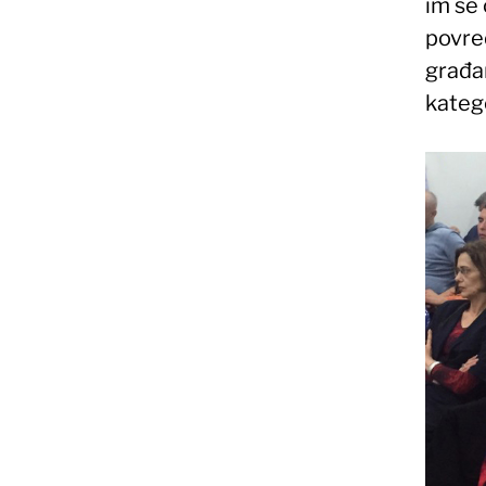
im se
povre
građa
kateg