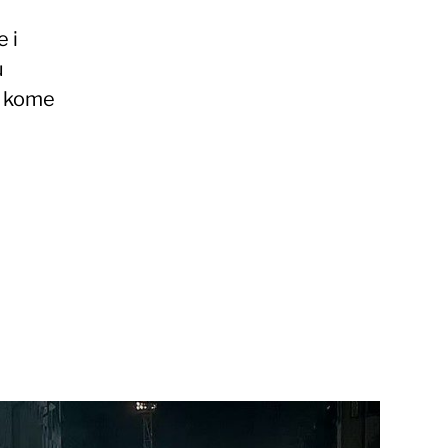
 i
u
u kome