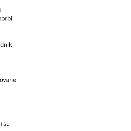
a
borbi
ednik
ndovane
m su