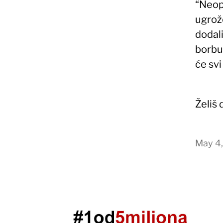
“Neop
ugrože
dodal
borbu
će svi
Želiš
May 4