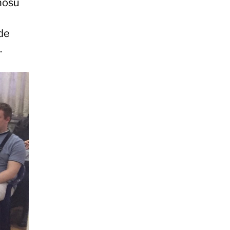
znosu
ude
.