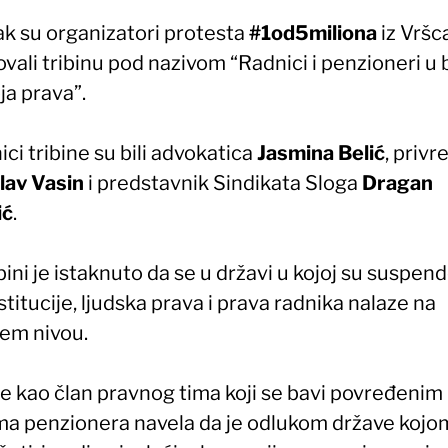
ak su organizatori protesta
#1od5miliona
iz Vršc
ovali tribinu pod nazivom “Radnici i penzioneri u 
ja prava”.
ci tribine su bili advokatica
Jasmina Belić
, privr
lav Vasin
i predstavnik Sindikata Sloga
Dragan
ić
.
bini je istaknuto da se u državi u kojoj su suspe
stitucije, ljudska prava i prava radnika nalaze na
žem nivou.
je kao član pravnog tima koji se bavi povređenim
ma penzionera navela da je odlukom države kojo