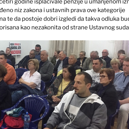
 četiri godine isplaćivale penzije u umanjenom i
đeno niz zakona i ustavnih prava ove kategorije
na te da postoje dobri izgledi da takva odluka b
orisana kao nezakonita od strane Ustavnog suda