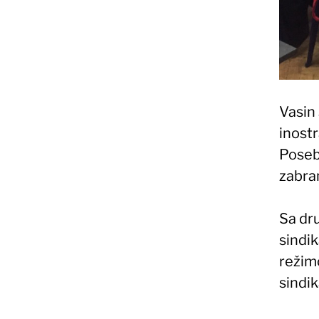
Vasin
inostr
Poseb
zabra
Sa dru
sindik
režim
sindik