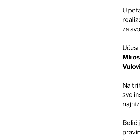
U pet
realiz
za svo
Učesni
Miros
Vulov
Na tri
sve in
najni
Belić 
pravi