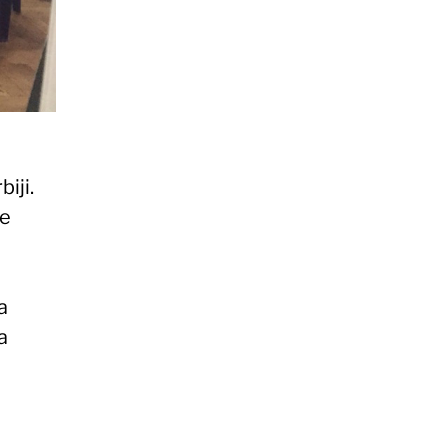
iji.
je
a
a