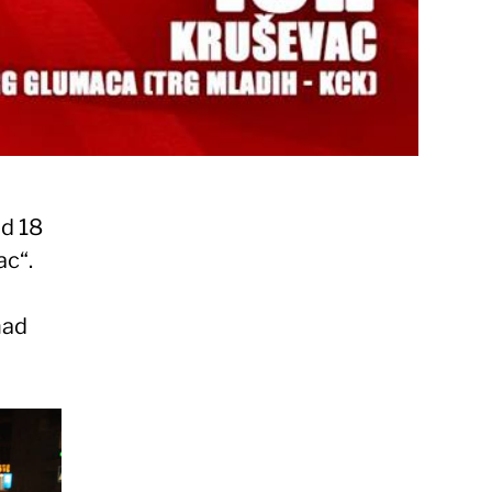
od 18
ac“.
nad