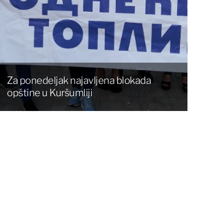
Za ponedeljak najavljena blokada
opštine u Kuršumliji