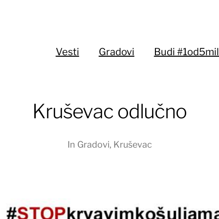
Vesti
Gradovi
Budi #1od5mil
Kruševac odlučno
In
Gradovi
,
Kruševac