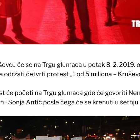
ševcu će se na Trgu glumaca u petak 8. 2. 2019. 
 održati četvrti protest „1 od 5 miliona – Krušev
st će početi na Trgu glumaca gde će govoriti Ne
n i Sonja Antić posle čega će se krenuti u šetnju.