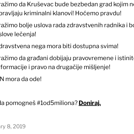
ražimo da Kruševac bude bezbedan grad kojim n
pravljaju kriminalni klanovi! Hoćemo pravdu!
ražimo bolje uslova rada zdravstvenih radnika i b
slove lečenja!
dravstvena nega mora biti dostupna svima!
ražimo da građani dobijaju pravovremene i istini
nformacije i pravo na drugačije mišljenje!
N mora da ode!
 da pomogneš #1od5miliona?
Doniraj.
ry 8, 2019