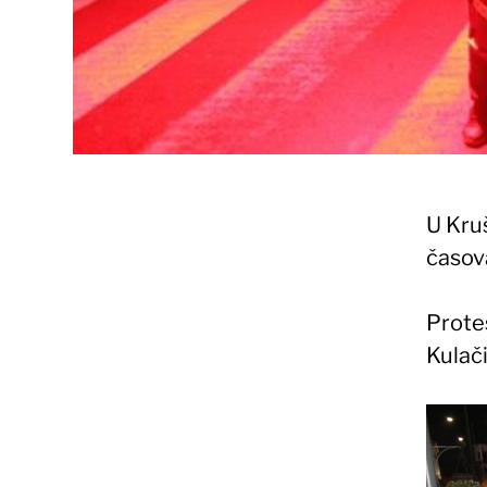
U Kru
časova
Prote
Kulači