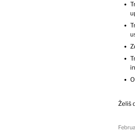
T
u
T
u
Z
T
i
O
Želiš
Februa