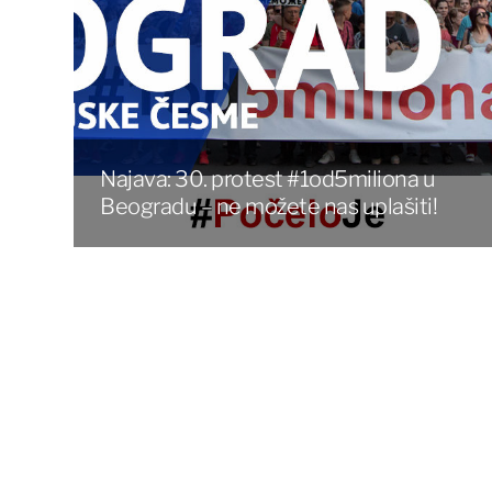
Najava: 30. protest #1od5miliona u
Beogradu – ne možete nas uplašiti!