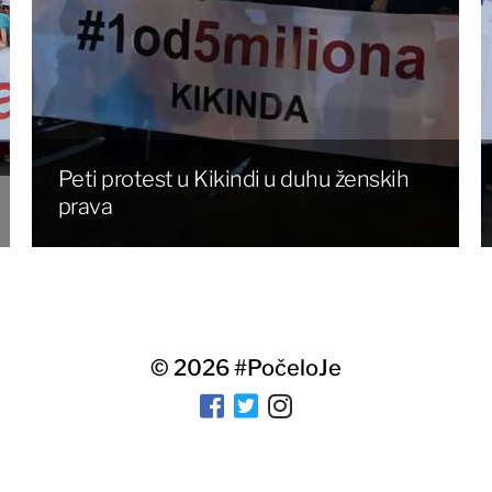
Peti protest u Kikindi u duhu ženskih
prava
© 2026
#PočeloJe