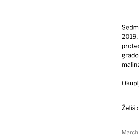
Sedmi
2019.
protes
grado
malin
Okupl
Želiš
March