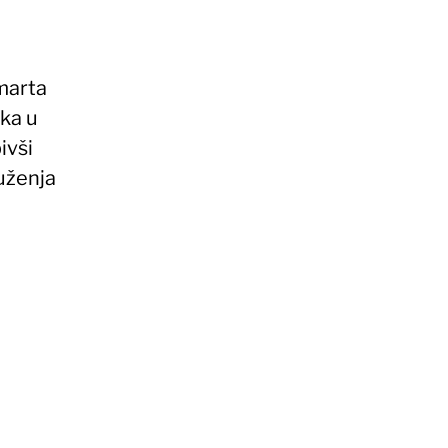
 marta
ka u
ivši
uženja