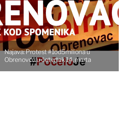
Najava: Protest #1od5miliona u
Obrenovcu u četvrtak 14. marta