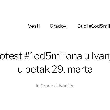
Vesti
Gradovi
Budi #1od5mil
otest #1od5miliona u Ivanj
u petak 29. marta
In
Gradovi
,
Ivanjica