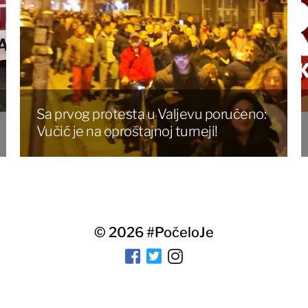
Sa prvog protesta u Valjevu poručeno:
Vučić je na oproštajnoj turneji!
© 2026
#PočeloJe