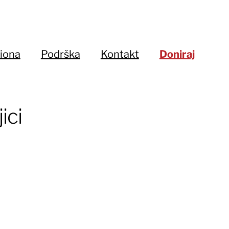
iona
Podrška
Kontakt
Doniraj
ici