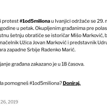
 protest
#1od5miliona
u Ivanjici održaće se 29.
 godine u petak. Okupljenim građanima pre polas
tnu šetnju obratiće se istoričar Mišo Marković, b
načelnik Užica Jovan Marković i predstavnik Udr
ara zapadne Srbije Radenko Marić.
janje građana zakazano je u 18 časova.
 da pomogneš #1od5miliona?
Doniraj.
 26, 2019