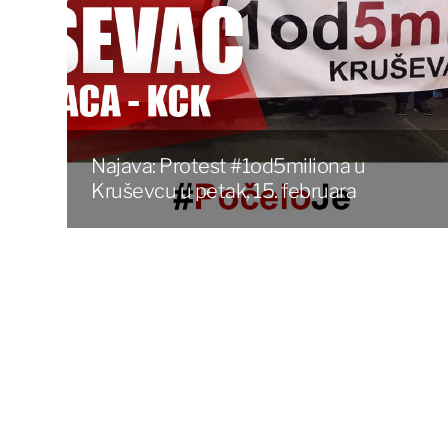
Najava: Protest #1od5miliona u
Kruševcu u petak, 15. februara