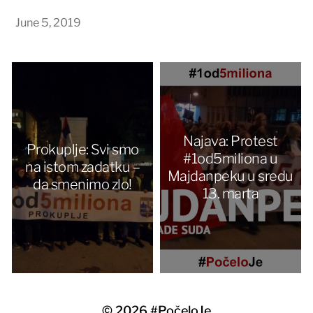
June 5, 2019
Najava: Protest
Prokuplje: Svi smo
#1od5miliona u
na istom zadatku –
Majdanpeku u sredu
da smenimo zlo!
13. marta
© 2026
#PočeloJe