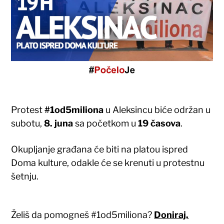
Protest
#1od5miliona
u Aleksincu biće održan u
subotu,
8. juna
sa početkom u
19 časova
.
Okupljanje građana će biti na platou ispred
Doma kulture, odakle će se krenuti u protestnu
šetnju.
Želiš da pomogneš #1od5miliona?
Doniraj.