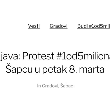
Vesti
Gradovi
Budi #1od5mil
java: Protest #1od5milion
Šapcu u petak 8. marta
In
Gradovi
,
Šabac