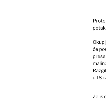
Prote
petak
Okupl
će po
prese
malin
Razgi
u 18 č
Želiš