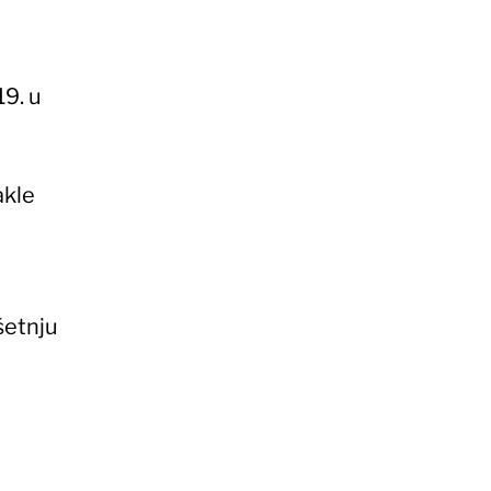
9. u
akle
a
šetnju