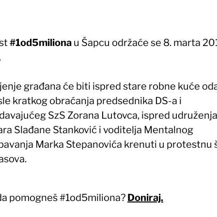
st
#1od5miliona
u Šapcu održaće se 8. marta 201
.
jenje građana će biti ispred stare robne kuće od
sle kratkog obraćanja predsednika DS-a i
davajućeg SzS Zorana Lutovca, ispred udruženj
ara Slađane Stanković i voditelja Mentalnog
bavanja Marka Stepanovića krenuti u protestnu 
asova.
 da pomogneš #1od5miliona?
Doniraj.