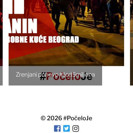
Zrenjani ponovo #1od5miliona
© 2026
#PočeloJe