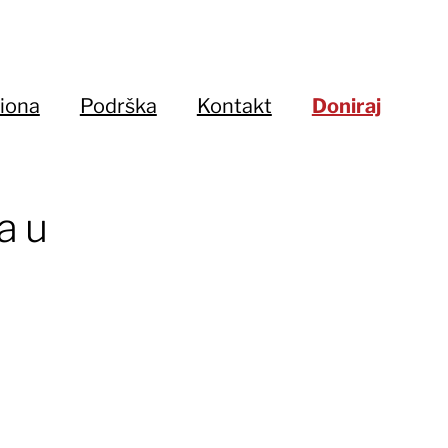
iona
Podrška
Kontakt
Doniraj
a u