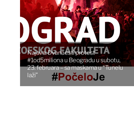
Najava: Dvanaesti protest
#1od5miliona u Beogradu u subotu,
23. februara – sa maskama u “Tunelu
laži”