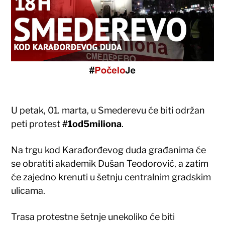
U petak, 01. marta, u Smederevu će biti održan
peti protest
#1od5miliona
.
Na trgu kod Karađorđevog duda građanima će
se obratiti akademik Dušan Teodorović, a zatim
će zajedno krenuti u šetnju centralnim gradskim
ulicama.
Trasa protestne šetnje unekoliko će biti