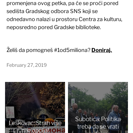
promenjena ovog petka, pa će se proći pored
sedišta Gradskog odbora SNS koji se
odnedavno nalazi u prostoru Centra za kulturu,
neposredno pored Gradske biblioteke.
Želiš da pomogneš #1od5miliona?
Doniraj.
February 27, 2019
Subotica: Politika
Leskovac: Strah više
treba da se vrati
nije opcija!