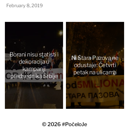
February 8, 2019
Borani nisu statisti i
Ni Stara Pazova ne
dekoracija u
odustaje: Četvrti
kampanji
petak na ulicama
predsednika Srbije
© 2026
#PočeloJe