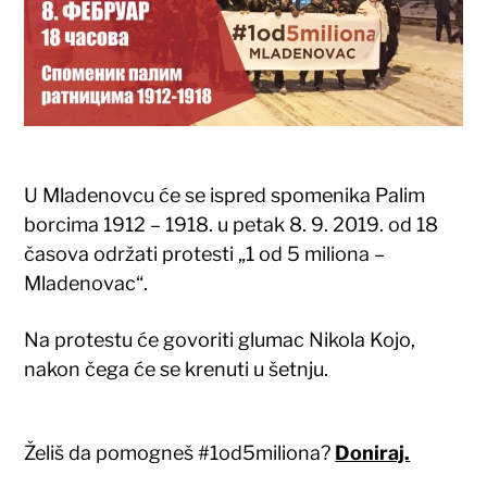
U Mladenovcu će se ispred spomenika Palim
borcima 1912 – 1918. u petak 8. 9. 2019. od 18
časova održati protesti „1 od 5 miliona –
Mladenovac“.
Na protestu će govoriti glumac Nikola Kojo,
nakon čega će se krenuti u šetnju.
Želiš da pomogneš #1od5miliona?
Doniraj.