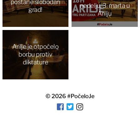
postane slobodan
nedelju, 3. marta u
grad!
Arilju
Arilje je otpočelo
borbu protiv
diktature
© 2026
#PočeloJe