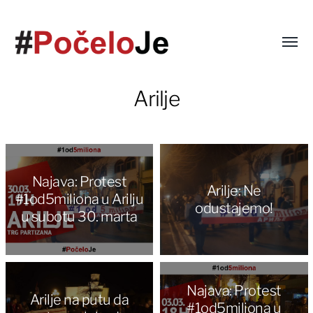
Arilje
Najava: Protest
Arilje: Ne
#1od5miliona u Arilju
odustajemo!
u subotu 30. marta
Najava: Protest
Arilje na putu da
#1od5miliona u