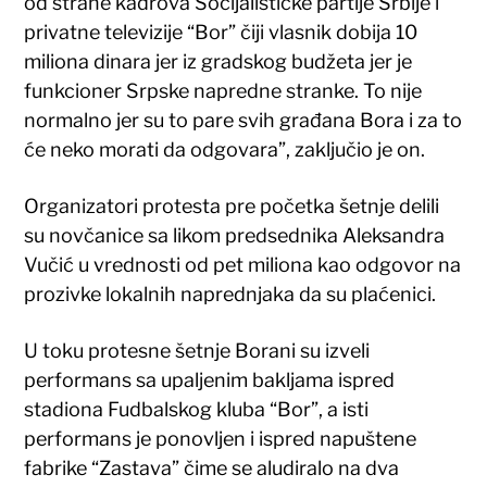
od strane kadrova Socijalističke partije Srbije i
privatne televizije “Bor” čiji vlasnik dobija 10
miliona dinara jer iz gradskog budžeta jer je
funkcioner Srpske napredne stranke. To nije
normalno jer su to pare svih građana Bora i za to
će neko morati da odgovara”, zaključio je on.
Organizatori protesta pre početka šetnje delili
su novčanice sa likom predsednika Aleksandra
Vučić u vrednosti od pet miliona kao odgovor na
prozivke lokalnih naprednjaka da su plaćenici.
U toku protesne šetnje Borani su izveli
performans sa upaljenim bakljama ispred
stadiona Fudbalskog kluba “Bor”, a isti
performans je ponovljen i ispred napuštene
fabrike “Zastava” čime se aludiralo na dva