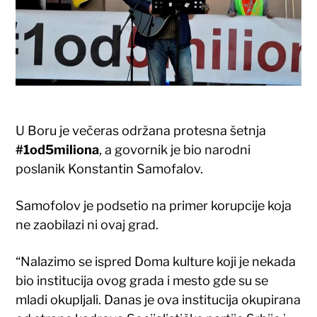
U Boru je večeras održana protesna šetnja
#1od5miliona
, a govornik je bio narodni
poslanik Konstantin Samofalov.
Samofolov je podsetio na primer korupcije koja
ne zaobilazi ni ovaj grad.
“Nalazimo se ispred Doma kulture koji je nekada
bio institucija ovog grada i mesto gde su se
mladi okupljali. Danas je ova institucija okupirana