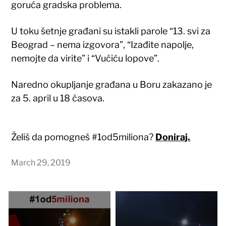
goruća gradska problema.
U toku šetnje građani su istakli parole “13. svi za
Beograd – nema izgovora”, “Izađite napolje,
nemojte da virite” i “Vučiću lopove”.
Naredno okupljanje građana u Boru zakazano je
za 5. april u 18 časova.
Želiš da pomogneš #1od5miliona?
Doniraj.
March 29, 2019