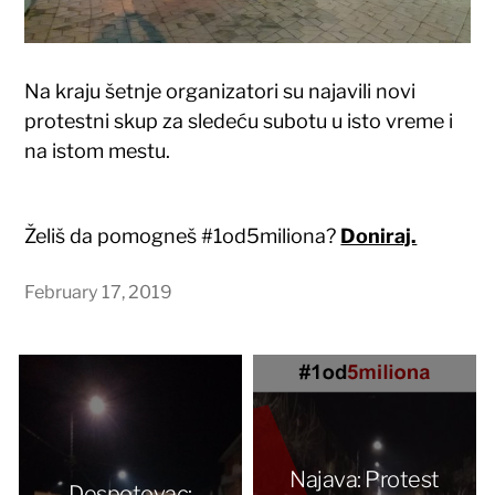
Na kraju šetnje organizatori su najavili novi
protestni skup za sledeću subotu u isto vreme i
na istom mestu.
Želiš da pomogneš #1od5miliona?
Doniraj.
February 17, 2019
Najava: Protest
Despotovac: