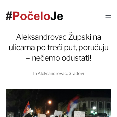
Aleksandrovac Župski na
ulicama po treći put, poručuju
– nećemo odustati!
In
Aleksandrovac
,
Gradovi