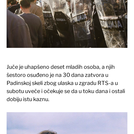
Juče je uhapšeno deset mladih osoba, a njih
šestoro osuđeno je na 30 dana zatvora u
Padinskoj skeli zbog ulaska u zgradu RTS-a u
subotu uveče i očekuje se da u toku dana i ostali
dobiju istu kaznu.