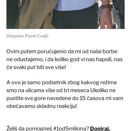
Uhapšen: Pavle Cvejić
Ovim putem poručujemo da mi od naše borbe
ne odustajemo, i da koliko god vi nas hapsili, nas
će svaki put biti sve više!
A ovo je samo podsetnik zbog kakvog režima
smo na ulicama više od tri meseca Ukoliko ne
pustite sve gore navedene do 15 časova mi vam
obećavamo skladnu reakciju!
Želiš da pomogneš #1od5miliona?
Doniraj.