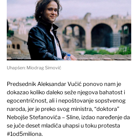
Uhapšen: Miodrag Simović
Predsednik Aleksandar Vučić ponovo nam je
dokazao koliko daleko seže njegova bahatost i
egocentričnost, ali i nepoštovanje sopstvenog
naroda, jer je preko svog ministra, “doktora”
Nebojše Stefanovića – Sline, izdao naređenje da
se juče deset mladića uhapsi u toku protesta
#1od5miliona.