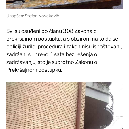
Uhapšen: Stefan Novaković
Svi su osuđeni po članu 308 Zakona o
prekršajnom postupku, a s obzirom na to da se
policiji žurilo, procedura i zakon nisu ispoštovani,
zadržani su preko 4 sata bez rešenja o
zadržavanju, što je suprotno Zakonu o
Prekršajnom postupku.