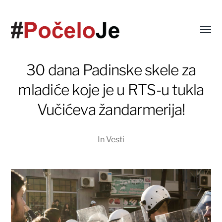
30 dana Padinske skele za
mladiće koje je u RTS-u tukla
Vučićeva žandarmerija!
In
Vesti