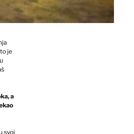
nja
to je
nu
aš
ka, a
rekao
u svoj