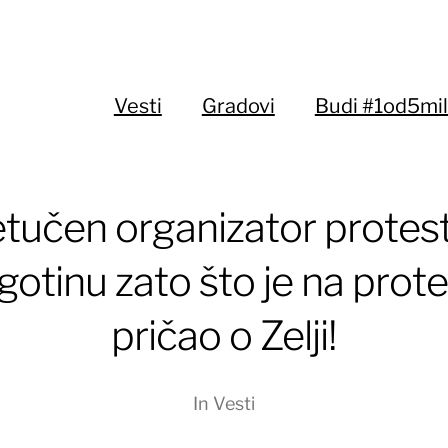
Vesti
Gradovi
Budi #1od5mil
tučen organizator protes
otinu zato što je na prot
pričao o Zelji!
In
Vesti