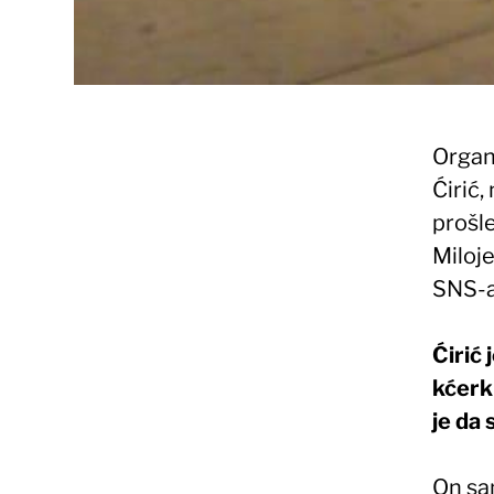
Organ
Ćirić,
prošl
Miloje
SNS-a
Ćirić 
kćerki
je da 
On sam