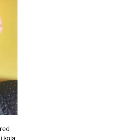
pred
i koja