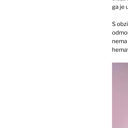
ga je 
S obzi
odmor
nema 
hemat