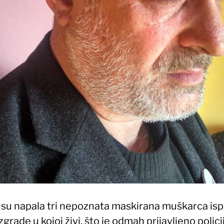
a su napala tri nepoznata maskirana muškarca is
zgrade u kojoj živi, što je odmah prijavljeno policij