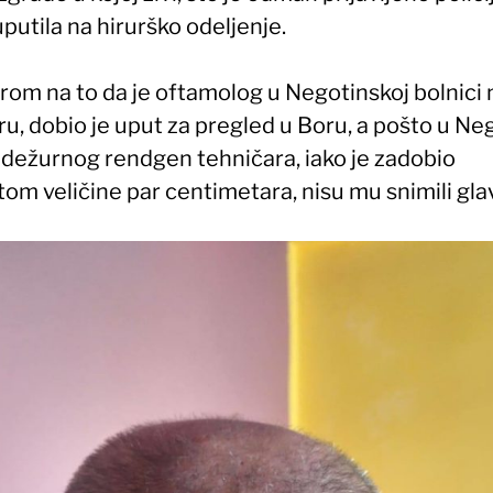
uputila na hirurško odeljenje.
rom na to da je oftamolog u Negotinskoj bolnici 
u, dobio je uput za pregled u Boru, a pošto u Ne
dežurnog rendgen tehničara, iako je zadobio
om veličine par centimetara, nisu mu snimili gla