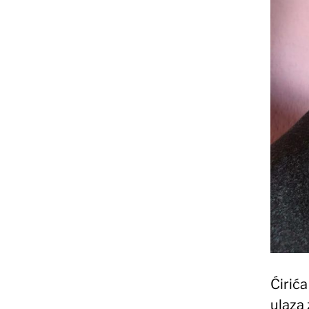
Ćirić
ulaza 