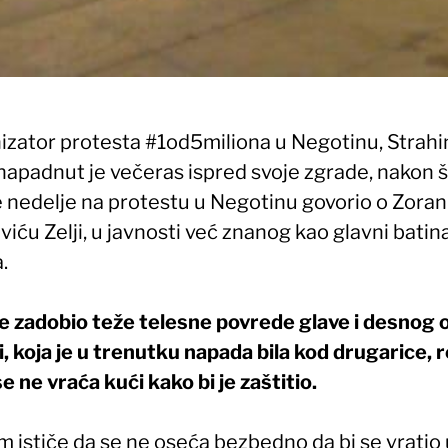
izator protesta #1od5miliona u Negotinu, Strahi
 napadnut je večeras ispred svoje zgrade, nakon š
e nedelje na protestu u Negotinu govorio o Zora
viću Zelji, u javnosti već znanog kao glavni batin
.
je zadobio teže telesne povrede glave i desnog o
, koja je u trenutku napada bila kod drugarice, 
se ne vraća kući kako bi je zaštitio.
 ističe da se ne oseća bezbedno da bi se vratio 