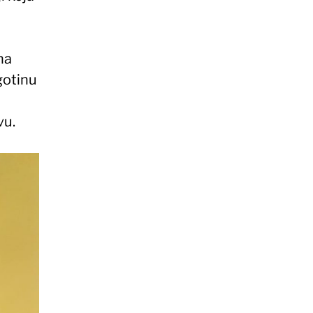
na
gotinu
vu.