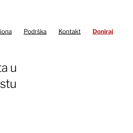
iona
Podrška
Kontakt
Doniraj
ta u
estu