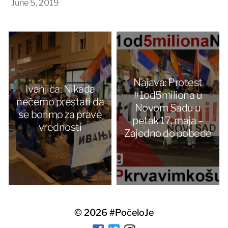
June 5, 2019
Najava: Protest
Ivanjica: Nikada
#1od5miliona u
nećemo prestati da
Novom Sadu u
se borimo za prave
petak 17. maja –
vrednosti
Zajedno do pobede
© 2026
#PočeloJe