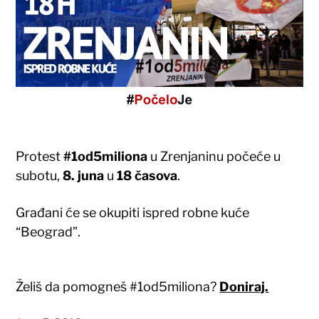
Protest
#1od5miliona
u Zrenjaninu počeće u
subotu,
8. juna
u
18 časova
.
Građani će se okupiti ispred robne kuće
“Beograd”.
Želiš da pomogneš #1od5miliona?
Doniraj.