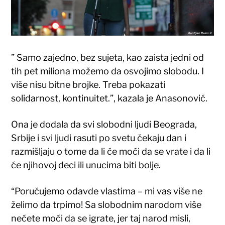
” Samo zajedno, bez sujeta, kao zaista jedni od
tih pet miliona možemo da osvojimo slobodu. I
više nisu bitne brojke. Treba pokazati
solidarnost, kontinuitet.”, kazala je Anasonović.
Ona je dodala da svi slobodni ljudi Beograda,
Srbije i svi ljudi rasuti po svetu čekaju dan i
razmišljaju o tome da li će moći da se vrate i da li
će njihovoj deci ili unucima biti bolje.
“Poručujemo odavde vlastima – mi vas više ne
želimo da trpimo! Sa slobodnim narodom više
nećete moći da se igrate, jer taj narod misli,