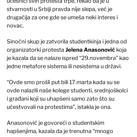
učesnici svih protesta trpe, rekao da je u
stvarnosti u Srbiji pravda nije slepa, već je
drugačija za one gde se umeša neki interes i
novac.
Sinoćni skup je zatvorila studentkinja i jedna od
organizatorki protesta
Jelena Anasonović
koja
je kazala da se nalaze ispred “29.novembra” kao
jedne metafore sistema ili nesistema u državi.
“Ovde smo prošli put bili 17.marta kada su se
ovde nalazili naše kolege studenti, srednjoškolci
i građani koji su uhapšeni samo zato što su
učestvovali na protestima”, istakla je ona.
Anasonović je govoreći o studentskim
hapšenjima, kazala da je trenutna “mnogo