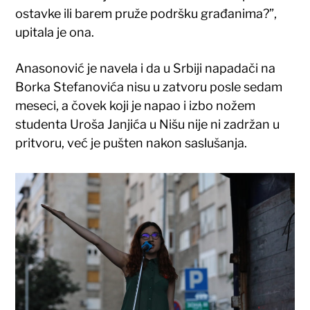
ostavke ili barem pruže podršku građanima?”,
upitala je ona.
Anasonović je navela i da u Srbiji napadači na
Borka Stefanovića nisu u zatvoru posle sedam
meseci, a čovek koji je napao i izbo nožem
studenta Uroša Janjića u Nišu nije ni zadržan u
pritvoru, već je pušten nakon saslušanja.