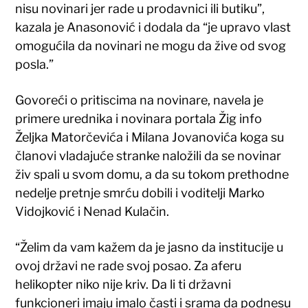
nisu novinari jer rade u prodavnici ili butiku”,
kazala je Anasonović i dodala da “je upravo vlast
omogućila da novinari ne mogu da žive od svog
posla.”
Govoreći o pritiscima na novinare, navela je
primere urednika i novinara portala Žig info
Željka Matorčevića i Milana Jovanovića koga su
članovi vladajuće stranke naložili da se novinar
živ spali u svom domu, a da su tokom prethodne
nedelje pretnje smrću dobili i voditelji Marko
Vidojković i Nenad Kulačin.
“Želim da vam kažem da je jasno da institucije u
ovoj državi ne rade svoj posao. Za aferu
helikopter niko nije kriv. Da li ti državni
funkcioneri imaju imalo časti i srama da podnesu