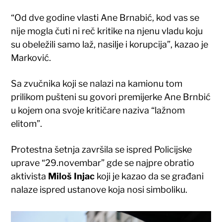
“Od dve godine vlasti Ane Brnabić, kod vas se
nije mogla čuti ni reč kritike na njenu vladu koju
su obeležili samo laž, nasilje i korupcija”, kazao je
Marković.
Sa zvučnika koji se nalazi na kamionu tom
prilikom pušteni su govori premijerke Ane Brnbić
u kojem ona svoje kritičare naziva “lažnom
elitom”.
Protestna šetnja završila se ispred Policijske
uprave “29.novembar” gde se najpre obratio
aktivista
Miloš Injac
koji je kazao da se građani
nalaze ispred ustanove koja nosi simboliku.