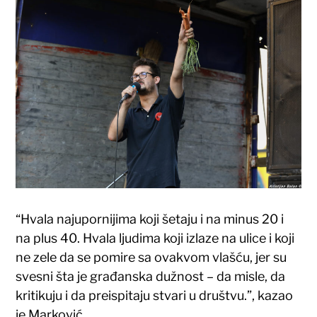
“Hvala najupornijima koji šetaju i na minus 20 i
na plus 40. Hvala ljudima koji izlaze na ulice i koji
ne zele da se pomire sa ovakvom vlašću, jer su
svesni šta je građanska dužnost – da misle, da
kritikuju i da preispitaju stvari u društvu.”, kazao
je Marković.