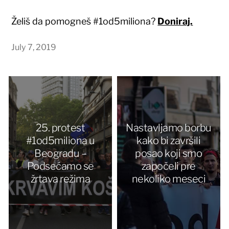
Želiš da pomogneš #1od5miliona?
Doniraj.
July 7, 2019
25. protest
Nastavljamo borbu
#1od5miliona u
kako bi završili
Beogradu –
posao koji smo
Podsećamo se
započeli pre
žrtava režima
nekoliko meseci