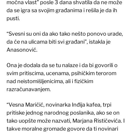
moćna vlast” posle 3 dana shvatila da ne može
da se igra sa svojim građanima i rešila je da ih
pusti.
“Svesni su oni da ako tako nešto ponovo urade,
da će na ulicama biti svi građani”, istakla je
Anasonović.
Ona je dodala da se tu nalaze i da bi govorili o
svim pritiscima, ucenama, psihičkim terorom
nad neistomišljenicima, ali i fizičkim
razračunavanjem.
“Vesna Maričić, novinarka Inđija kafea, trpi
pritiske jednog narodnog poslanika, ako se on
tako uopšte može nazvati, Marjana Rističevića. I
takve moralne gromade govore da ti novinari