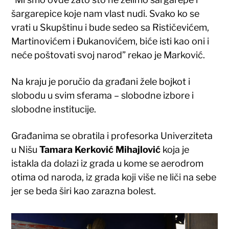
šargarepice koje nam vlast nudi. Svako ko se
vrati u Skupštinu i bude sedeo sa Rističevićem,
Martinovićem i Đukanovićem, biće isti kao oni i
neće poštovati svoj narod” rekao je Marković.
Na kraju je poručio da građani žele bojkot i
slobodu u svim sferama – slobodne izbore i
slobodne institucije.
Građanima se obratila i profesorka Univerziteta
u Nišu
Tamara Kerković Mihajlović
koja je
istakla da dolazi iz grada u kome se aerodrom
otima od naroda, iz grada koji više ne liči na sebe
jer se beda širi kao zarazna bolest.