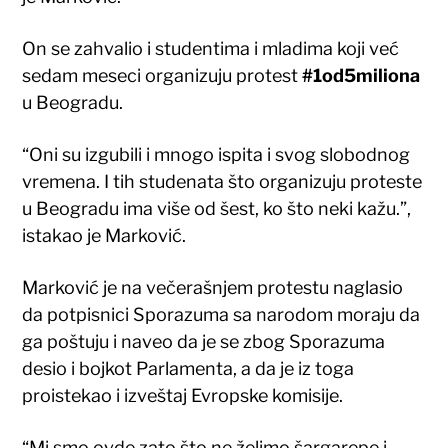
On se zahvalio i studentima i mladima koji već
sedam meseci organizuju protest
#1od5miliona
u Beogradu.
“Oni su izgubili i mnogo ispita i svog slobodnog
vremena. I tih studenata što organizuju proteste
u Beogradu ima više od šest, ko što neki kažu.”,
istakao je Marković.
Marković je na večerašnjem protestu naglasio
da potpisnici Sporazuma sa narodom moraju da
ga poštuju i naveo da je se zbog Sporazuma
desio i bojkot Parlamenta, a da je iz toga
proistekao i izveštaj Evropske komisije.
“Mi smo ovde zato što ne želimo šargarepe i