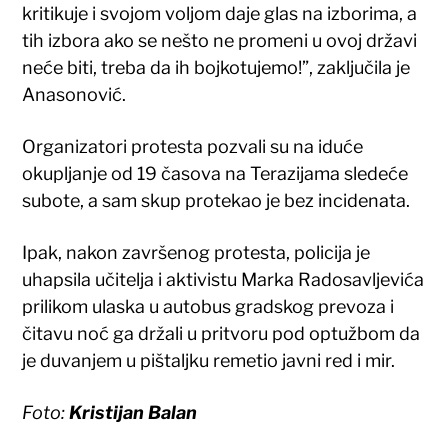
kritikuje i svojom voljom daje glas na izborima, a
tih izbora ako se nešto ne promeni u ovoj državi
neće biti, treba da ih bojkotujemo!”, zaključila je
Anasonović.
Organizatori protesta pozvali su na iduće
okupljanje od 19 časova na Terazijama sledeće
subote, a sam skup protekao je bez incidenata.
Ipak, nakon završenog protesta, policija je
uhapsila učitelja i aktivistu Marka Radosavljevića
prilikom ulaska u autobus gradskog prevoza i
čitavu noć ga držali u pritvoru pod optužbom da
je duvanjem u pištaljku remetio javni red i mir.
Foto:
Kristijan Balan