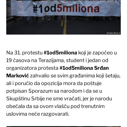
Na 31. protestu
#1od5miliona
koji je započeo u
19 časova na Terazijama, student i jedan od
organizatora protesta
#1od5miliona
Srđan
Marković
zahvalio se svim građanima koji šetaju,
ali i poručio da opozicija mora da poštuje
potpisan Sporazum sa narodom i da se u
Skupštinu Srbije ne sme vraćati, jer je narodu
obećala da sa ovom vlašću pod trenutnim
uslovima neće razgovarati.