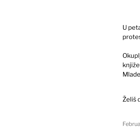
U pet
prote
Okupl
knjiže
Mlade
Želiš
Februa