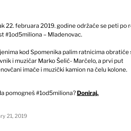
ak 22. februara 2019. godine održaće se peti po 
st #1od5miliona – Mladenovac.
jenima kod Spomenika palim ratnicima obratiće 
vnik i muzičar Marko Šelić- Marčelo, a prvi put
novčani imaće i muzički kamion na čelu kolone.
 da pomogneš #1od5miliona?
Doniraj.
ry 21, 2019