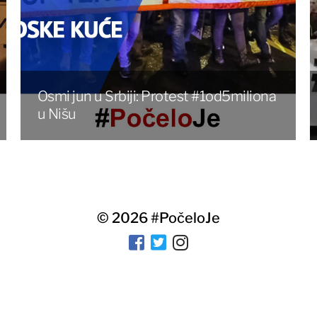
Osmi jun u Srbiji: Protest #1od5miliona
u Nišu
© 2026
#PočeloJe