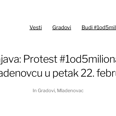
Vesti
Gradovi
Budi #1od5mil
java: Protest #1od5milion
adenovcu u petak 22. febr
In
Gradovi
,
Mladenovac