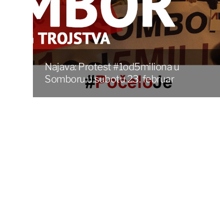
Najava: Protest #1od5miliona u
Somboru u subotu 23. februar