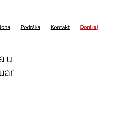
iona
Podrška
Kontakt
Doniraj
a u
uar