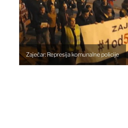
Zaječar: Represija komunalne policije