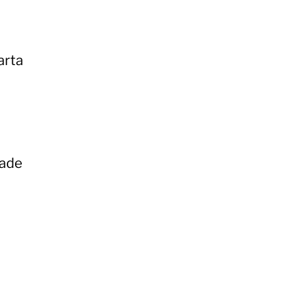
arta
rade