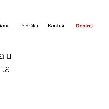
iona
Podrška
Kontakt
Doniraj
a u
rta