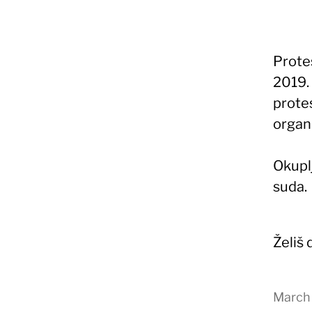
Prote
2019.
prote
organi
Okupl
suda.
Želiš
March