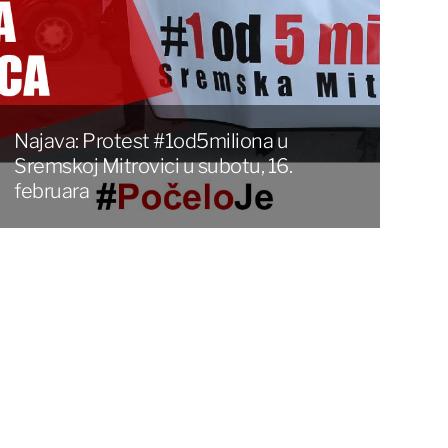
Najava: Protest #1od5miliona u
Sremskoj Mitrovici u subotu, 16.
februara