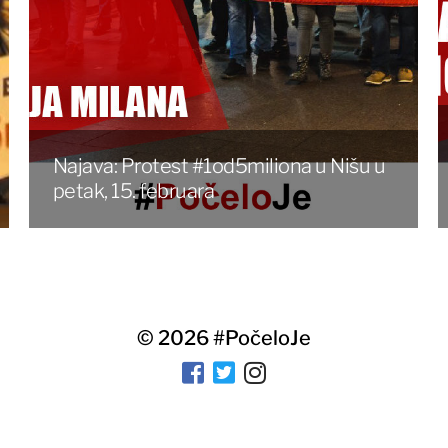
Najava: Protest #1od5miliona u Nišu u
petak, 15. februara
© 2026
#PočeloJe