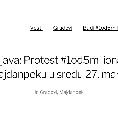
Vesti
Gradovi
Budi #1od5mil
java: Protest #1od5milion
jdanpeku u sredu 27. ma
In
Gradovi
,
Majdanpek