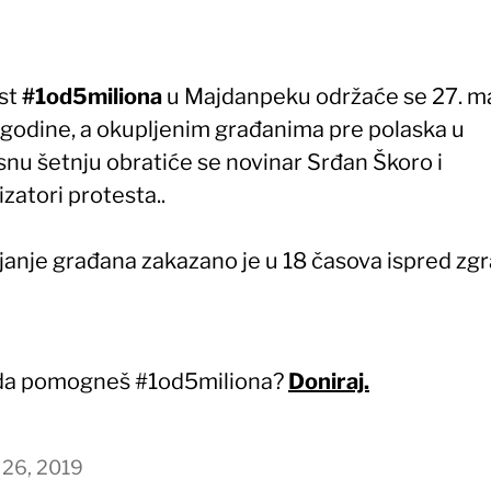
st
#1od5miliona
u Majdanpeku održaće se 27. m
 godine, a okupljenim građanima pre polaska u
snu šetnju obratiće se novinar Srđan Škoro i
zatori protesta..
janje građana zakazano je u 18 časova ispred zg
 da pomogneš #1od5miliona?
Doniraj.
 26, 2019