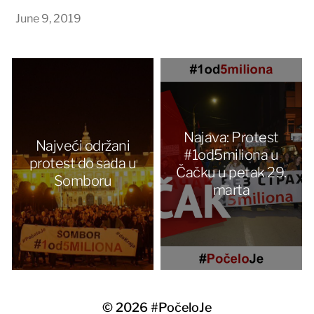
June 9, 2019
Najava: Protest
Najveći održani
#1od5miliona u
protest do sada u
Čačku u petak 29.
Somboru
marta
© 2026
#PočeloJe