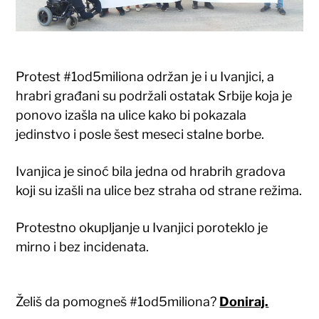
Protest #1od5miliona održan je i u Ivanjici, a
hrabri građani su podržali ostatak Srbije koja je
ponovo izašla na ulice kako bi pokazala
jedinstvo i posle šest meseci stalne borbe.
Ivanjica je sinoć bila jedna od hrabrih gradova
koji su izašli na ulice bez straha od strane režima.
Protestno okupljanje u Ivanjici poroteklo je
mirno i bez incidenata.
Želiš da pomogneš #1od5miliona?
Doniraj.