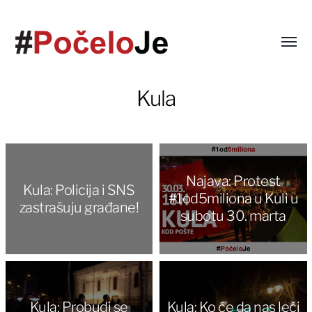
Kula
Najava: Protest
Kula: Policija i SNS
#1od5miliona u Kuli u
zastrašuju građane!
subotu 30. marta
Kula: Probudi se
Kula: Ko će da nas leči