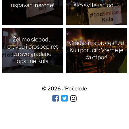
uspavani narode!
ako svi lekari odu?
Želimo slobodu,
Građani na protestu u
pravdu i prospepiret
Kuli poručili: Vreme je
za sve građane
za otpor!
opštine Kula
© 2026
#PočeloJe