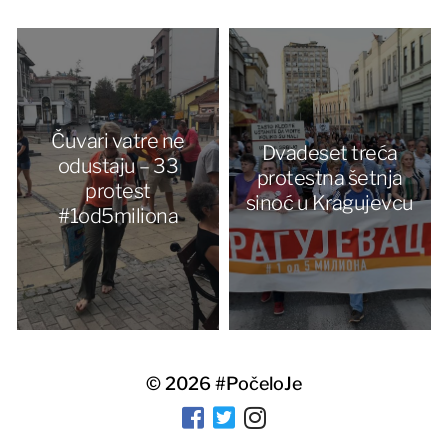
Čuvari vatre ne
Dvadeset treća
odustaju – 33
protestna šetnja
protest
sinoć u Kragujevcu
#1od5miliona
© 2026
#PočeloJe