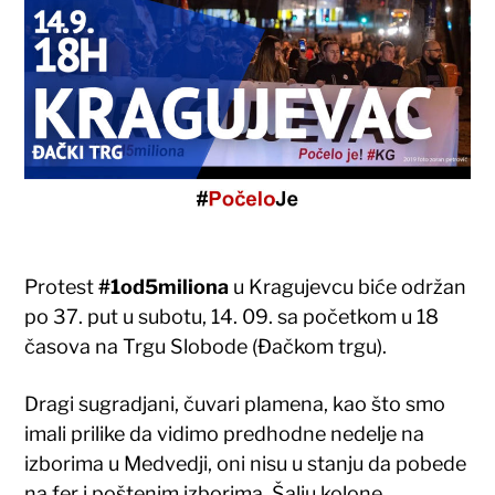
Protest
#1od5miliona
u Kragujevcu biće održan
po 37. put u subotu, 14. 09. sa početkom u 18
časova na Trgu Slobode (Đačkom trgu).
Dragi sugradjani, čuvari plamena, kao što smo
imali prilike da vidimo predhodne nedelje na
izborima u Medvedji, oni nisu u stanju da pobede
na fer i poštenim izborima. Šalju kolone