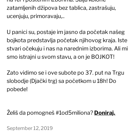
zatamljenih džipova bez tablica, zastrašuju,
ucenjuju, primoravaju,..
U panici su, postaje im jasno da početak našeg
bojkota predstavlja početak njihovog kraja. Iste
stvari očekuju i nas na narednim izborima. Ali mi
smo istrajni u svom stavu, a on je BOJKOT!
Zato vidimo se i ove subote po 37. put na Trgu
slobodje (Djački trg) sa početkom u 18h! Do
pobede!
Želiš da pomogneš #1od5miliona?
Doniraj.
September 12, 2019