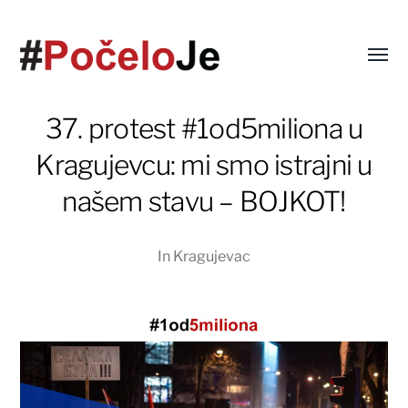
37. protest #1od5miliona u
Kragujevcu: mi smo istrajni u
našem stavu – BOJKOT!
In
Kragujevac