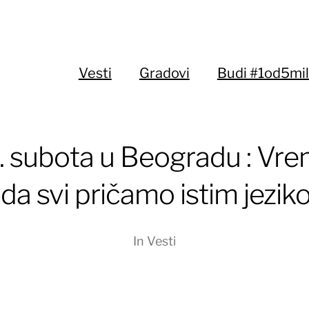
Vesti
Gradovi
Budi #1od5mil
. subota u Beogradu : Vr
 da svi pričamo istim jezi
In
Vesti