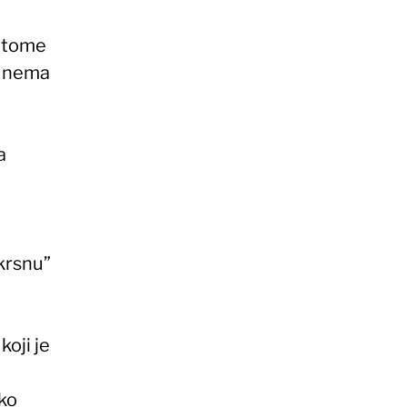
 o tome
, nema
a
krsnu”
koji je
ako