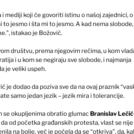
a i mediji koji će govoriti istinu o našoj zajednici,
i to jesmo i šta mi to jesmo. A kad nema slobode
ine.”, istakao je Božović.
vom društvu, prema njegovim rečima, u kom vlad
atija i u kom se negiraju sve slobode, i najmanja
 je veliki uspeh.
ć je dodao da poziva sve da na ovaj praznik “vas
vate samo jedan jezik – jezik mira i tolerancije.
 se okupljenima obratio glumac
Branislav Lečić
da od početka građanskih protesta, vlast se nije
ila na bolje, već je počela da se “otkriva”, da, k