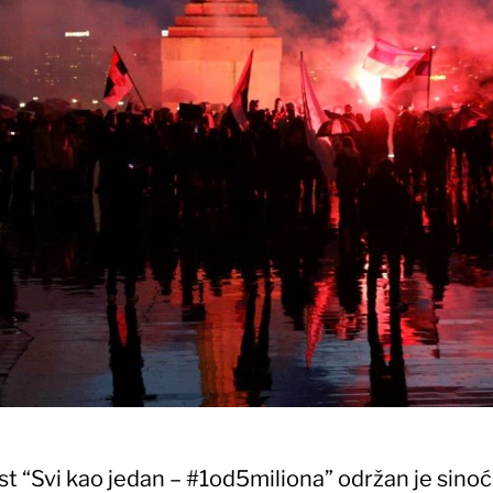
t “Svi kao jedan – #1od5miliona” održan je sinoć