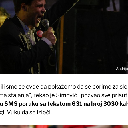
ili smo se ovde da pokažemo da se borimo za slo
a stajanja“, rekao je Simović i pozvao sve prisu
ju
SMS poruku sa tekstom 631 na broj 3030
kak
i Vuku da se izleči.