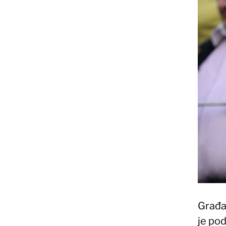
Građa
je pod