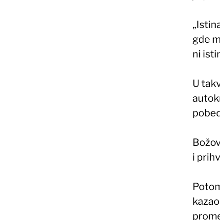
„Istin
gde m
ni ist
U tak
autokr
pobeda
Božovi
i prih
Potom
kazao 
promen