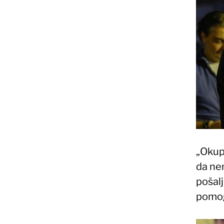
„Okup
da nem
pošal
pomogl