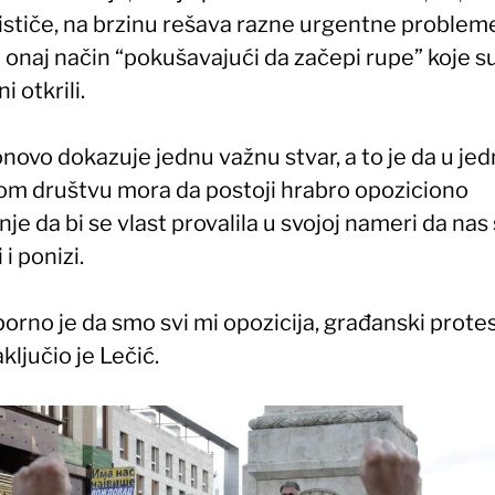
ističe, na brzinu rešava razne urgentne probleme
li onaj način “pokušavajući da začepi rupe” koje s
i otkrili.
onovo dokazuje jednu važnu stvar, a to je da u j
om društvu mora da postoji hrabro opoziciono
nje da bi se vlast provalila u svojoj nameri da nas
 i ponizi.
rno je da smo svi mi opozicija, građanski protes
aključio je Lečić.