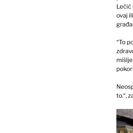
Lečić 
ovaj i
građan
“To p
zdrav
mišlje
pokori
Neospo
to.“, z