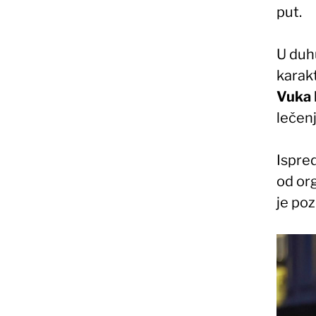
put.
U duh
karakt
Vuka 
lečenj
Ispre
od or
je poz