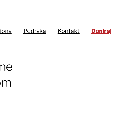
iona
Podrška
Kontakt
Doniraj
eme
kom