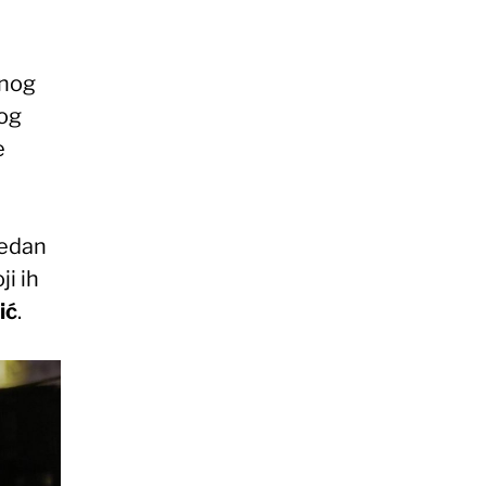
rnog
dog
e
jedan
oji ih
ić
.