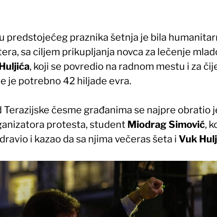
u predstojećeg praznika šetnja je bila humanita
era, sa ciljem prikupljanja novca za lečenje mla
Huljića
, koji se povredio na radnom mestu i za čij
e je potrebno 42 hiljade evra.
d Terazijske česme građanima se najpre obratio 
ganizatora protesta, student
Miodrag Simović
, k
dravio i kazao da sa njima večeras šeta i
Vuk Hulj