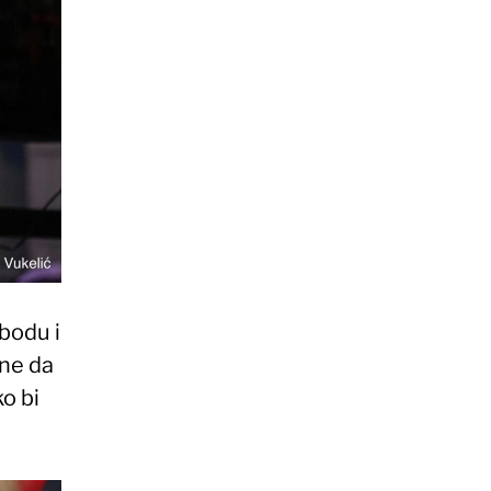
bodu i
tne da
o bi