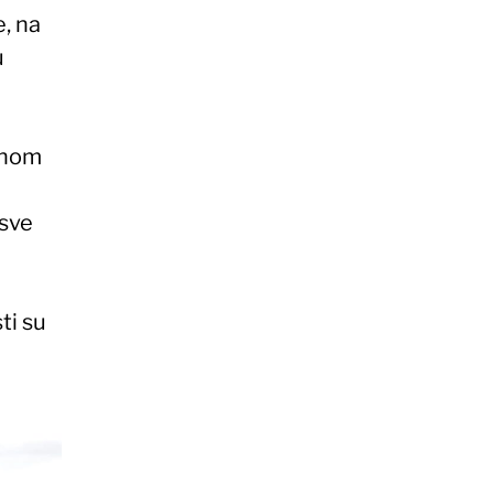
, na
u
ednom
 sve
ti su