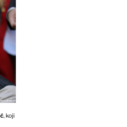
ić
, koji