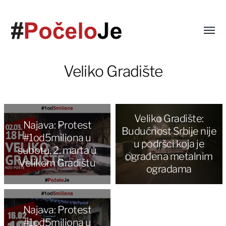
Veliko Gradište
Veliko Gradište:
Najava: Protest
Budućnost Srbije nije
#1od5miliona u
u podršci koja je
subotu, 2. marta u
ograđena metalnim
Velikom Gradištu
ogradama
Najava: Protest
#1od5miliona u