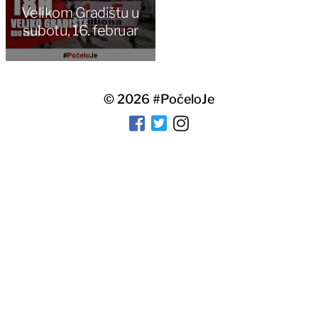
Velikom Gradištu u
subotu, 16. februar
© 2026
#PočeloJe