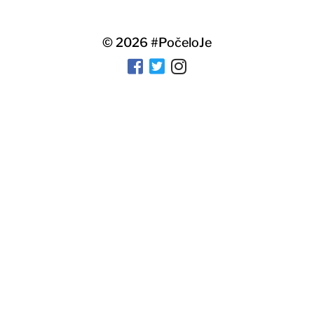
© 2026
#PočeloJe