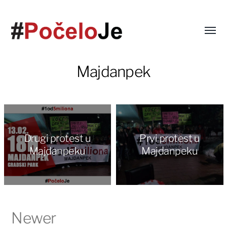
Majdanpek
Drugi protest u
Prvi protest u
Majdanpeku
Majdanpeku
Newer